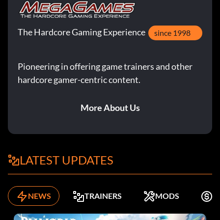
The Hardcore Gaming Experience
since 1998
Pioneering in offering game trainers and other
hardcore gamer-centric content.
More About Us
LATEST UPDATES
NEWS
TRAINERS
MODS
K