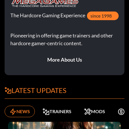
The Hardcore Gaming Experience
since 1998
Pioneering in offering game trainers and other
hardcore gamer-centric content.
More About Us
LATEST UPDATES
NEWS
TRAINERS
MODS
K