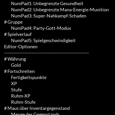
	 NumPad1: Unbegrenzte Gesundheit

	 NumPad2: Unbegrenzte Mana-Energie-Munition

	 NumPad3: Super-Nahkampf-Schaden

# Gruppe

	 NumPad4: Party-Gott-Modus

# Spielverlauf

	 NumPad5: Spielgeschwindigkeit

Editor-Optionen

-------------------------------------------------------

# Währung

	 Gold

# Fortschreiten

	 Fertigkeitspunkte

	 XP

	 Stufe

	 Ruhm-XP

	 Ruhm-Stufe

# Maus über Inventargegenstand

	 Menge des Gegenstands
