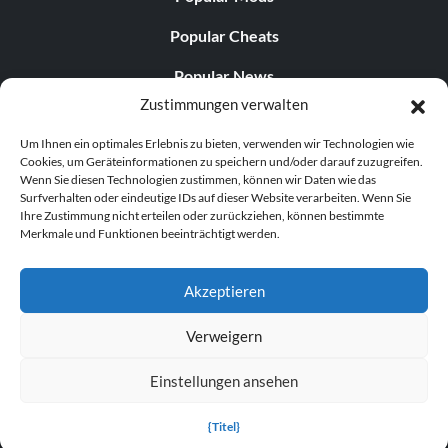
Popular Cheats
Popular News
Zustimmungen verwalten
Popular Editorials
Um Ihnen ein optimales Erlebnis zu bieten, verwenden wir Technologien wie
Popular Free Games
Cookies, um Geräteinformationen zu speichern und/oder darauf zuzugreifen.
Wenn Sie diesen Technologien zustimmen, können wir Daten wie das
LATEST UPDATES
Surfverhalten oder eindeutige IDs auf dieser Website verarbeiten. Wenn Sie
Ihre Zustimmung nicht erteilen oder zurückziehen, können bestimmte
Merkmale und Funktionen beeinträchtigt werden.
Does This Hire Mean Anything for Tit...
Akzeptieren
Verweigern
© 1998–2026 MegaGames.com All rights reserved
Einstellungen ansehen
Privacy Policy
Terms of Service
Manage Cookie
Settings
{Titel}