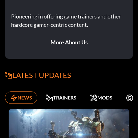
Pioneering in offering game trainers and other
hardcore gamer-centric content.
More About Us
LATEST UPDATES
NEWS
TRAINERS
MODS
K