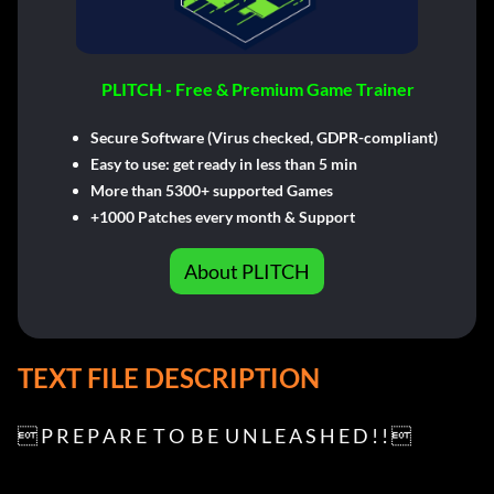
PLITCH - Free & Premium Game Trainer
Secure Software (Virus checked, GDPR-compliant)
Easy to use: get ready in less than 5 min
More than 5300+ supported Games
+1000 Patches every month & Support
About PLITCH
TEXT FILE DESCRIPTION
 P R E P A R E  T O  B E  U N L E A S H E D ! ! 
