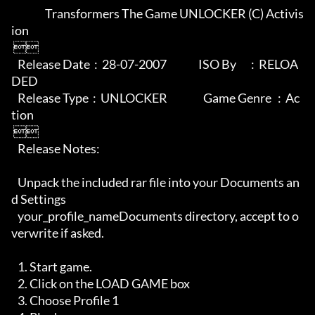
                Transformers The Game UNLOCKER (C) Activis
ion

 

   Release Date  :  28-07-2007               ISO By       :  RELOA
DED

   Release Type  :  UNLOCKER                 Game Genre   :  Ac
tion

 

   Release Notes:

   Unpack the included rar file into your Documents an
d Settings

   your_profile_nameDocuments directory, accept to o
verwrite if asked.

   1. Start game.

   2. Click on the LOAD GAME box

   3. Choose Profile 1
