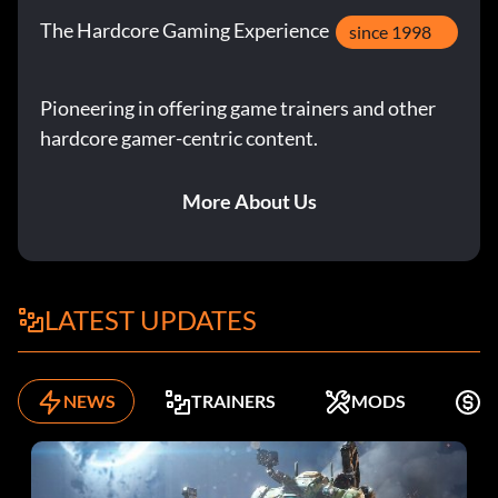
The Hardcore Gaming Experience
since 1998
Pioneering in offering game trainers and other
hardcore gamer-centric content.
More About Us
LATEST UPDATES
NEWS
TRAINERS
MODS
K