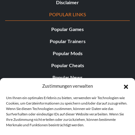
Disclaimer
POPULAR LINKS
Popular Games
Popular Trainers
Popular Mods
Popular Cheats
Popular News
Zustimmungen verwalten
Popular Editorials
Um Ihnen ein optimales Erlebnis zu bieten, verwenden wir Technologien wie
Popular Free Games
Cookies, um Geräteinformationen zu speichern und/oder darauf zuzugreifen.
Wenn Sie diesen Technologien zustimmen, können wir Daten wie das
LATEST UPDATES
Surfverhalten oder eindeutige IDs auf dieser Website verarbeiten. Wenn Sie
Ihre Zustimmung nicht erteilen oder zurückziehen, können bestimmte
Merkmale und Funktionen beeinträchtigt werden.
Does This Hire Mean Anything for Tit...