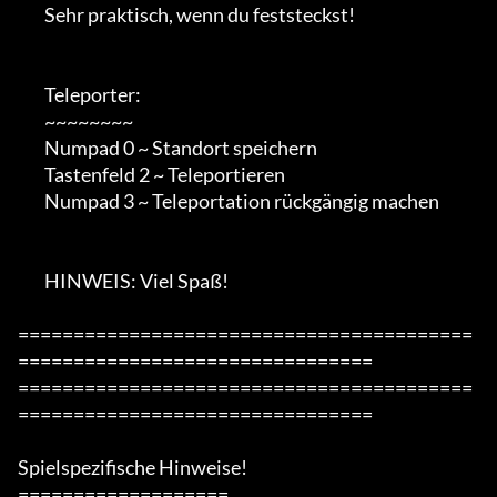
        Sehr praktisch, wenn du feststeckst!

        Teleporter:

        ~~~~~~~~

        Numpad 0 ~ Standort speichern

        Tastenfeld 2 ~ Teleportieren

        Numpad 3 ~ Teleportation rückgängig machen

        HINWEIS: Viel Spaß!

=========================================
================================

=========================================
================================

Spielspezifische Hinweise!

===================
