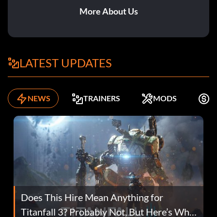
More About Us
LATEST UPDATES
NEWS
TRAINERS
MODS
K
Does This Hire Mean Anything for
Titanfall 3? Probably Not, But Here’s Why