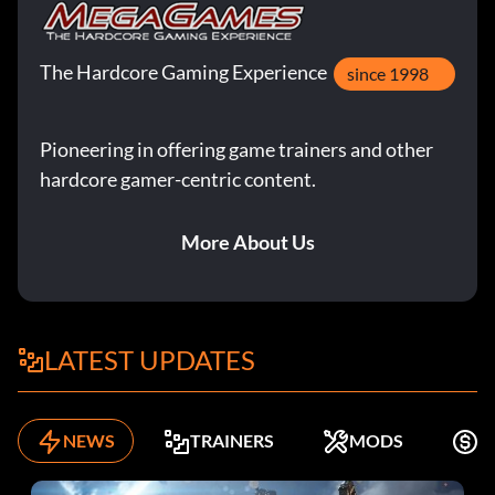
The Hardcore Gaming Experience
since 1998
Pioneering in offering game trainers and other
hardcore gamer-centric content.
More About Us
LATEST UPDATES
NEWS
TRAINERS
MODS
K