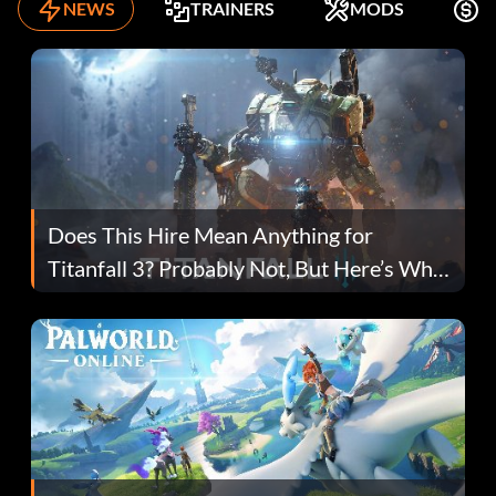
NEWS
TRAINERS
MODS
K
Does This Hire Mean Anything for
Titanfall 3? Probably Not, But Here’s Why
Fans Are Hopeful