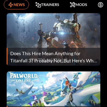
NEWS
TRAINERS
MODS
K
Does This Hire Mean Anything for
Titanfall 3? Probably Not, But Here’s Why
Fans Are Hopeful