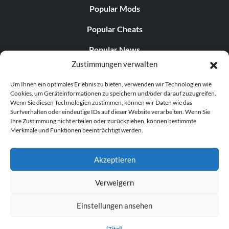
Popular Mods
Popular Cheats
Popular News
Zustimmungen verwalten
Popular Editorials
Um Ihnen ein optimales Erlebnis zu bieten, verwenden wir Technologien wie
Popular Free Games
Cookies, um Geräteinformationen zu speichern und/oder darauf zuzugreifen.
Wenn Sie diesen Technologien zustimmen, können wir Daten wie das
LATEST UPDATES
Surfverhalten oder eindeutige IDs auf dieser Website verarbeiten. Wenn Sie
Ihre Zustimmung nicht erteilen oder zurückziehen, können bestimmte
Merkmale und Funktionen beeinträchtigt werden.
Palworld hat nun zwei separate mobile...
Akzeptieren
Verweigern
© 1998–2026 MegaGames.com All rights reserved
Einstellungen ansehen
Privacy Policy
Terms of Service
Manage Cookie
Settings
{Titel}