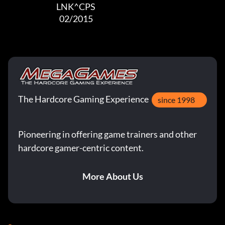
                                LNK^CPS

                                  02/2015
The Hardcore Gaming Experience
since 1998
Pioneering in offering game trainers and other
hardcore gamer-centric content.
More About Us