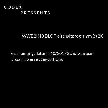
C O D E X

                       P R E S S E N T S

			 WWE 2K18 DLC Freischaltprogramm (c) 2K

         Erscheinungsdatum : 10/2017 Schutz : Steam

         Discs : 1 Genre : Gewalttätig
