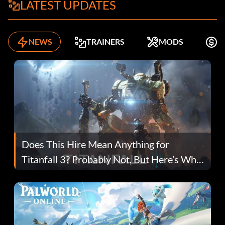
LATEST UPDATES
NEWS
TRAINERS
MODS
K
Does This Hire Mean Anything for
Titanfall 3? Probably Not, But Here’s Why
Fans Are Hopeful