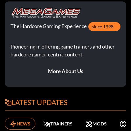
The Hardcore Gaming Experience
since 1998
Pioneering in offering game trainers and other
hardcore gamer-centric content.
More About Us
LATEST UPDATES
NEWS
TRAINERS
MODS
K