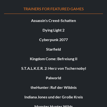
TRAINERS FOR FEATURED GAMES
Assassin's Creed-Schatten
Dying Light 2
Cyberpunk 2077
Starfield
Kingdom Come: Befreiung II
S.T.A.L.K.E.R. 2: Herz von Tschernobyl
Palworld
theHunter: Ruf der Wildnis
Indiana Jones und der Große Kreis
Monster Hunter Wilds