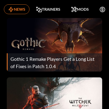
NEWS
TRAINERS
MODS
K
Gothic 1 Remake Players Get a Long List
of Fixes in Patch 1.0.4