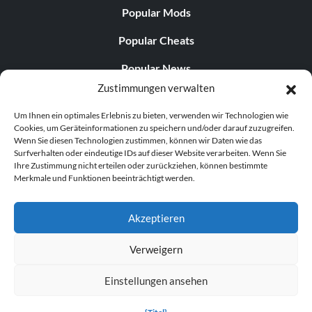
Popular Mods
Popular Cheats
Popular News
Zustimmungen verwalten
Popular Editorials
Um Ihnen ein optimales Erlebnis zu bieten, verwenden wir Technologien wie
Popular Free Games
Cookies, um Geräteinformationen zu speichern und/oder darauf zuzugreifen.
Wenn Sie diesen Technologien zustimmen, können wir Daten wie das
LATEST UPDATES
Surfverhalten oder eindeutige IDs auf dieser Website verarbeiten. Wenn Sie
Ihre Zustimmung nicht erteilen oder zurückziehen, können bestimmte
Merkmale und Funktionen beeinträchtigt werden.
Gothic 1 Remake Players Get a Long L...
Akzeptieren
Verweigern
© 1998–2026 MegaGames.com All rights reserved
Einstellungen ansehen
Privacy Policy
Terms of Service
Manage Cookie
Settings