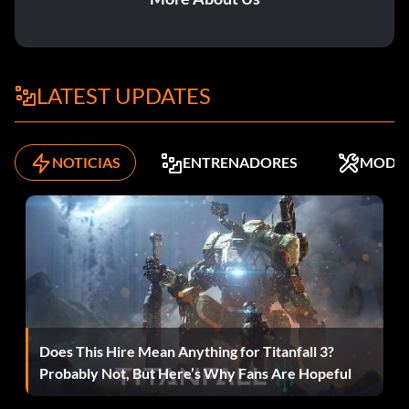
Introduce VURCNU para desbloquear el Baja Buggy
Introduzca LPGXUE para desbloquear el Super Focus
LATEST UPDATES
el código de acceso debe ser 1866
NOTICIAS
ENTRENADORES
MODS
Todos los coches:-OQJHOK
Todas las piezas:-FHPIWQ
Todas las pistas:-ODIFCS
Carro de combate:-LWXEIF
Does This Hire Mean Anything for Titanfall 3?
Probably Not, But Here’s Why Fans Are Hopeful
Jet:-RUGSSH