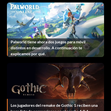
Aerodeslizador:-BKQBAU
Coches RC:-PFKCXQ
Superenfoque:-WSNBSB
Palworld tiene ahora dos juegos para móvil
el código de acceso debe ser 1154
distintos en desarrollo. A continuación te
explicamos por qué.
Todos los coches: introduzca WWACNU
Todas las dificultades: introduzca AUNAMA
Todas las piezas: introducir UZVLLB
Todas las pistas: introduzca XWUDBU
Los jugadores del remake de Gothic 1 reciben una
Baja Buggy: entrar en PHOUOT