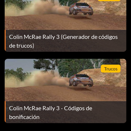
Todas las pistas: ODIATU
Baja Buggy: NQFIPE
Colin McRae Rally 3 (Generador de códigos
Carro de combate: LHZWOH
de trucos)
Aerodeslizador: IURUOT
Jet: GOBUUR
Trucos
Coches RC: WWBDBU
Super Focus: OQJZZY
Colin McRae Rally 3 - Códigos de
el código de acceso debe ser 0664
bonificación