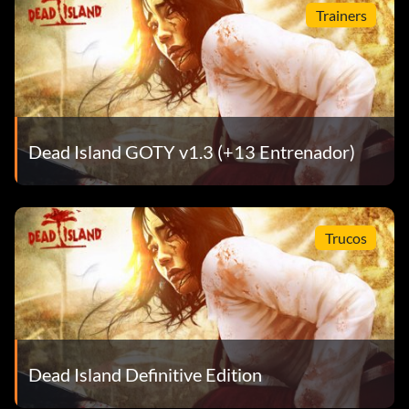
Trainers
Dedicated student
Objetivo: Alcanzar el nivel 25.
Humanitario
Dead Island GOTY v1.3 (+13 Entrenador)
Objetivo: Matar a 50 enemigos humanos.
Originality
Trucos
Objetivo: Juega en un equipo cooperativo de 4 personajes
jugables diferentes.
First!
Dead Island Definitive Edition
Objetivo: Matar a un Suicider con una granada.