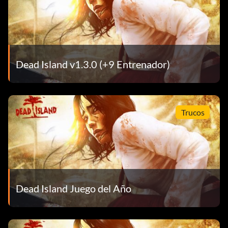
Objetivo: Completa 25 misiones mientras juegas con al
menos un compañero cooperativo.
Tis but a flesh wound!
Dead Island v1.3.0 (+9 Entrenador)
Objetivo: Seccionar 100 miembros.
Trucos
Tae Kwon Leap
Objetivo: Mata a 25 zombis a puñetazos.
Hack & slash
Dead Island Juego del Año
Objetivo: Mata a 250 zombis con armas blancas cuerpo a
cuerpo.