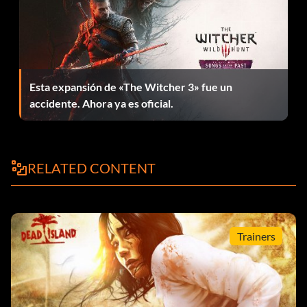
Need a hand?
Objetivo: Unirse a la partida de otro jugador.
Esta expansión de «The Witcher 3» fue un
Knock, knock
accidente. Ahora ya es oficial.
Objetivo: Romper una puerta cerrada con el primer golpe.
RELATED CONTENT
Aprendiendo el oficio
Objetivo: Alcanzar el nivel 10.
Trainers
Karma-geddon
Objetivo: Mata a 50 zombis usando un vehículo.