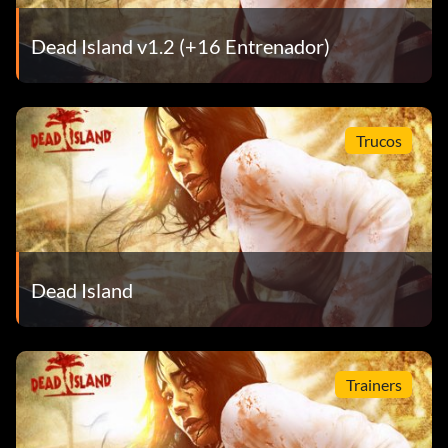
Cardio
Dead Island v1.2 (+16 Entrenador)
Objetivo: Recorrer una distancia de 20 kilómetros a pie.
Together in the light
Trucos
Objective: Complete 5 quests in a single co-op game with
the same partners.
Viaje por carretera
Dead Island
Objetivo: Recorrer una distancia total de 10 kilómetros.
Hell in paradise
Trainers
Objective: Complete act 1.