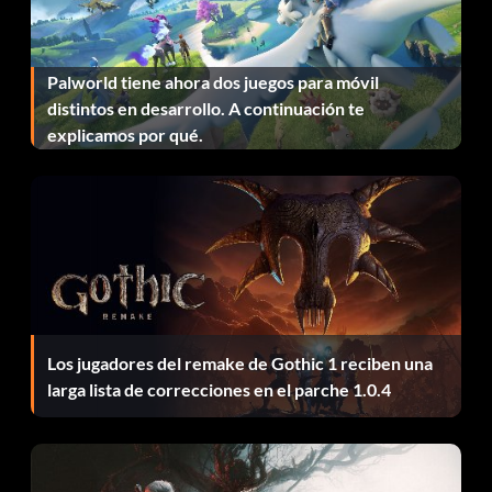
embestirte, pero no podrá pasar de la puerta. Aquí es
donde puedes debilitarlo hasta que su vida esté casi
muerta. Entonces, asesta los golpes finales con tu
Palworld tiene ahora dos juegos para móvil
habilidad Tackle.
distintos en desarrollo. A continuación te
explicamos por qué.
Logros:
Warranty Void if Used
Objetivo: Crear un arma personalizada.
Los jugadores del remake de Gothic 1 reciben una
A taste of everything
larga lista de correcciones en el parche 1.0.4
Objetivo: Mata a un zombi con 10 armas cuerpo a cuerpo
diferentes.