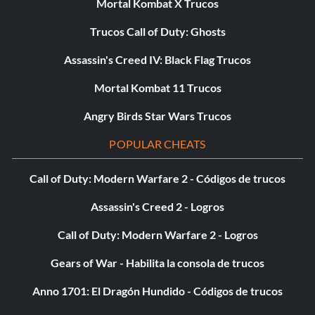
Mortal Kombat X Trucos
Trucos Call of Duty: Ghosts
Menage et Trois
Assassin's Creed IV: Black Flag Trucos
Objetivo: Completa 5 misiones con 3 compañeros
cooperativos.
Mortal Kombat 11 Trucos
Angry Birds Star Wars Trucos
One is all I need
POPULAR CHEATS
Objetivo: Mata a 5 infectados seguidos de un solo golpe.
Call of Duty: Modern Warfare 2 - Códigos de trucos
Assassin's Creed 2 - Logros
I want one of those
Call of Duty: Modern Warfare 2 - Logros
Objective: Customize 25 weapons
Gears of War - Habilita la consola de trucos
Rey de la selva
Anno 1701: El Dragón Hundido - Códigos de trucos