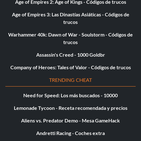
Age of Empires 2: Age of Kings - Códigos de trucos
Objective: Complete act 3.
Age of Empires 3: Las Dinastías Asiáticas - Códigos de
trucos
Banoii Redemption
Warhammer 40k: Dawn of War - Soulstorm - Códigos de
Objective: Complete act 4.
trucos
Assassin's Creed - 1000 Goldbr
Can't touch this
Company of Heroes: Tales of Valor - Códigos de trucos
Objetivo: Utiliza un martillo para matar a una serie de 15
TRENDING CHEAT
zombis sin recibir daño.
Need for Speed: Los más buscados - 10000
Rageman
Lemonade Tycoon - Receta recomendada y precios
Objetivo: Mata a 100 enemigos con ataques de furia.
Aliens vs. Predator Demo - Mesa GameHack
Andretti Racing - Coches extra
Personas