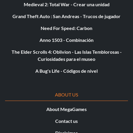
Medieval 2: Total War - Crear una unidad
Objetivo: Jugar con 10 socios cooperativos diferentes
Grand Theft Auto : San Andreas - Trucos de jugador
durante al menos 15 minutos cada uno.
Need For Speed: Carbon
Guns don't kill but they help
Anno 1503 - Combinación
Objetivo: Mata a 250 zombis usando armas de fuego.
The Elder Scrolls 4: Oblivion - Las Islas Temblorosas -
Curiosidades para el museo
Nearly there
A Bug's Life - Códigos de nivel
Objetivo: Encontrar 120 objetos coleccionables.
ABOUT US
Ah! Spoiled meat!
About MegaGames
Objective: Kill a Butcher using an axe
Contact us
Disclaimer