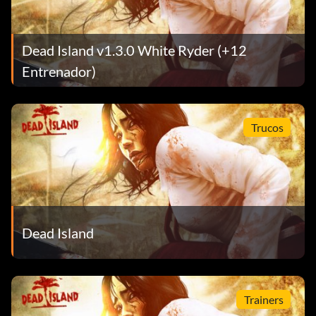
Steam Punk
Dead Island v1.3.0 White Ryder (+12
Objetivo: Crear armas para rivalizar con los dioses del
Entrenador)
fuego o del trueno.
Salvador
Trucos
Objetivo: Salvar a 5 personas asediadas por zombis.
To put it bluntly
Dead Island
Objetivo: Mata a 250 zombis con armas contundentes
cuerpo a cuerpo.
Trainers
Going steady