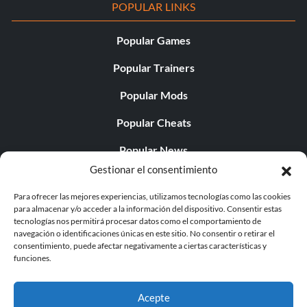
POPULAR LINKS
Popular Games
Popular Trainers
Popular Mods
Popular Cheats
Popular News
Gestionar el consentimiento
Popular Editorials
Para ofrecer las mejores experiencias, utilizamos tecnologías como las cookies
Popular Free Games
para almacenar y/o acceder a la información del dispositivo. Consentir estas
tecnologías nos permitirá procesar datos como el comportamiento de
LATEST UPDATES
navegación o identificaciones únicas en este sitio. No consentir o retirar el
consentimiento, puede afectar negativamente a ciertas características y
funciones.
Palworld ya cuenta con dos versiones para móvil
independientes...
Acepte