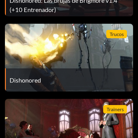
Dishonored: Las brujas de Brigmore v1.4
(+10 Entrenador)
Trucos
Dishonored
Trainers