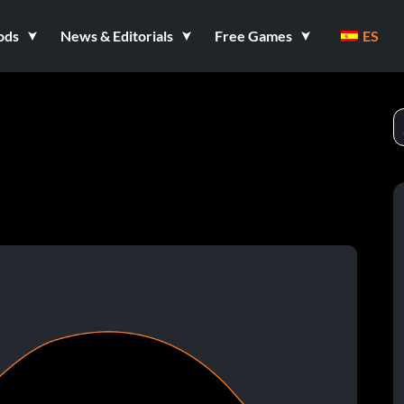
ods
News & Editorials
Free Games
ES