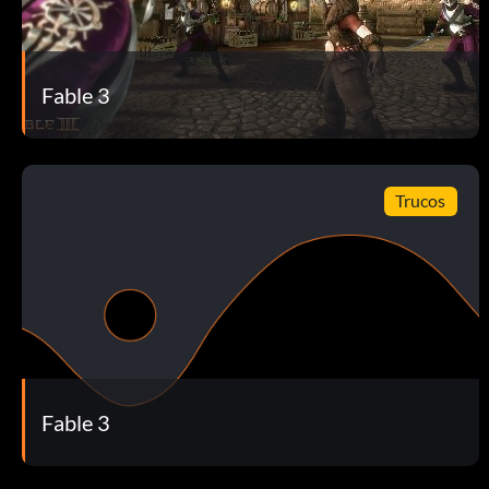
Hermanos fantasma
Recompensa: 10 puntos
Fable 3
Objetivo: Asegúrate de que Max y Sam llegan a casa a tiempo
Trágico-cómico-histórico
Trucos
Recompensa: 10 puntos
Objetivo: Ayudar a los célebres actores Lambert y Pinch a r
El Santuario Oscuro
Fable 3
Recompensa: 10 puntos
Objetivo: Restablecer un antiguo templo maligno.