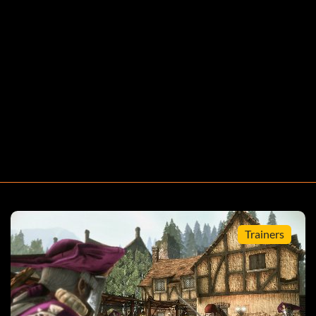
ego todo *spoiler*.
Trainers