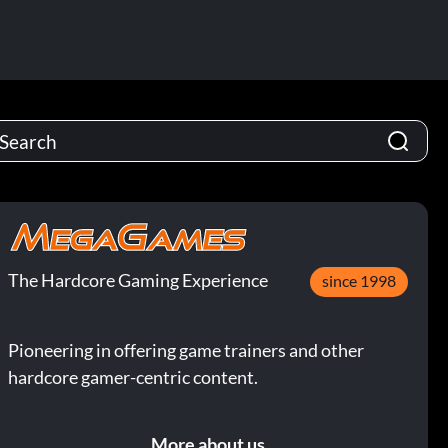
The Hardcore Gaming Experience
since 1998
Pioneering in offering game trainers and other
hardcore gamer-centric content.
More about us