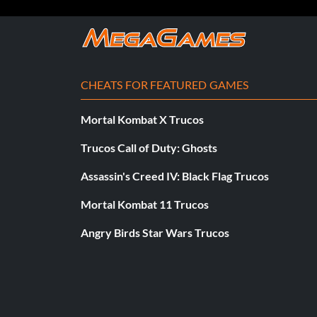
Paraíso insular
Recompensa: 10 puntos
CHEATS FOR FEATURED GAMES
Objetivo: Establecer la isla de Driftwood.
Mortal Kombat X Trucos
Trucos Call of Duty: Ghosts
Knight Jumps Chesty
Assassin's Creed IV: Black Flag Trucos
Recompensa: 10 puntos
Mortal Kombat 11 Trucos
Objetivo: Derrotar a Chesty en su propio juego.
Angry Birds Star Wars Trucos
Pollo Coronación
Recompensa: 10 puntos