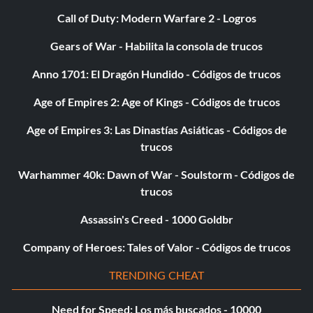
Call of Duty: Modern Warfare 2 - Logros
Orange Sky y el tiempo se detuvo a las 21.00:
Gears of War - Habilita la consola de trucos
Mientras juegas, pulsa Izquierda, Izquierda, Blanco, Gatillo
Anno 1701: El Dragón Hundido - Códigos de trucos
R, Derecha, X, X, Gatillo L, Blanco, A.
Age of Empires 2: Age of Kings - Códigos de trucos
La noche y el tiempo se detuvieron a las 00.00:
Age of Empires 3: Las Dinastías Asiáticas - Códigos de
trucos
Mientras juegas, pulsa Negro, A, Gatillo L, Gatillo L, Blanco,
Warhammer 40k: Dawn of War - Soulstorm - Códigos de
Blanco, Blanco, Y.
trucos
Assassin's Creed - 1000 Goldbr
Trucos Spawn:
Company of Heroes: Tales of Valor - Códigos de trucos
Paracaídas Spawn:
TRENDING CHEAT
Mientras juegas, pulsa Izquierda, Derecha, Gatillo L, Blanco,
Need for Speed: Los más buscados - 10000