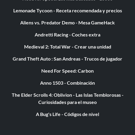
Gatillo R, Negro, Negro, Arriba, Abajo, Derecha, Gatillo L.
Lemonade Tycoon - Receta recomendada y precios
Engendra el Estirón:
Aliens vs. Predator Demo - Mesa GameHack
Andretti Racing - Coches extra
Mientras juegas, pulsa Negro, Arriba, Blanco, Izquierda,
Izquierda, Gatillo R, Gatillo L, B, Derecha.
Medieval 2: Total War - Crear una unidad
Grand Theft Auto : San Andreas - Trucos de jugador
Engendra al ganadero:
Need For Speed: Carbon
Mientras juegas, pulsa Arriba, Derecha, Derecha, Gatillo L,
Anno 1503 - Combinación
Derecha, Arriba, X, Blanco.
The Elder Scrolls 4: Oblivion - Las Islas Temblorosas -
Curiosidades para el museo
Engendra al Sangriento Banger:
A Bug's Life - Códigos de nivel
Mientras juegas, pulsa Abajo, Gatillo R, B, Blanco, Blanco, A,
Gatillo R, Gatillo L, Izquierda, Izquierda.