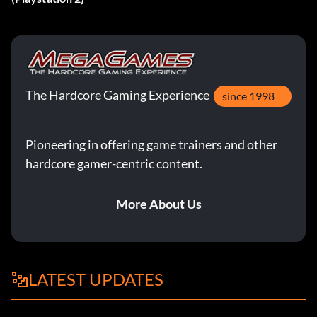
Músculos al máximo:
Mientras juegas, pulsa Y, Arriba, Arriba, Izquierda, Derecha,
X, B, Izquierda.
The Hardcore Gaming Experience
since 1998
Grasa corporal máxima:
Pioneering in offering game trainers and other
Mientras juegas, pulsa Y, Arriba ,Arriba, Izquierda, Derecha,
hardcore gamer-centric content.
X, B, Abajo.
More About Us
Músculos y grasa corporal mínimos:
Mientras juegas, pulsa Y, Arriba, Arriba, Izquierda, Derecha,
X, B, Derecha.
LATEST UPDATES
Máximo respeto: