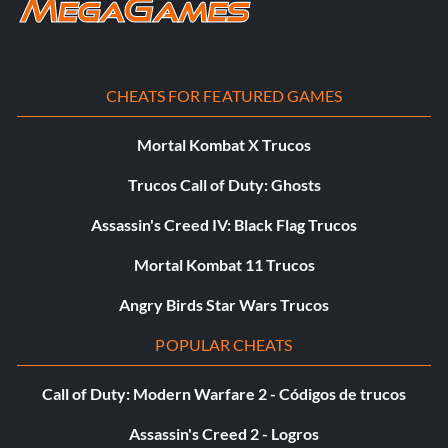
Blanco, Blanco, X.
Tiempo nublado:
CHEATS FOR FEATURED GAMES
Mientras juegas, pulsa Negro, A, Gatillo L, Gatillo L, Blanco,
Mortal Kombat X Trucos
Blanco, Blanco, X.
Trucos Call of Duty: Ghosts
Tiempo nublado:
Assassin's Creed IV: Black Flag Trucos
Mortal Kombat 11 Trucos
Mientras juegas, pulsa Negro, A, Gatillo L, Gatillo L, Blanco,
Blanco, Blanco, A.
Angry Birds Star Wars Trucos
POPULAR CHEATS
Tormenta de arena:
Call of Duty: Modern Warfare 2 - Códigos de trucos
Mientras juegas, pulsa Arriba, Abajo, Gatillo L, Gatillo L,
Blanco, Blanco, Gatillo L, Blanco, Gatillo R, Negro.
Assassin's Creed 2 - Logros