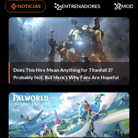
NOTICIAS
ENTRENADORES
MODS
Mientras juegas, pulsa Gatillo L, Gatillo R, Y, Abajo, Negro,
A, Gatillo L, Arriba, Blanco, Blanco, Gatillo L, Gatillo L.
Máximo atractivo sexual:
Mientras juegas, pulsa B, Y, Y, Arriba, B, Gatillo R, Blanco,
Arriba, Y, Gatillo L, Gatillo L, Gatillo L.
Does This Hire Mean Anything for Titanfall 3?
Probably Not, But Here’s Why Fans Are Hopeful
Capacidad pulmonar máxima:
Mientras juegas, pulsa Abajo, Izquierda, Gatillo L, Abajo,
Abajo, Negro, Abajo, Blanco, Abajo.
Suicidarse:
Mientras juegas, pulsa Derecha, Blanco, Abajo, Gatillo R,