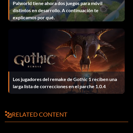
Palworld tiene ahora dos juegos para móvil
Izquierda, Izquierda, Gatillo R, Gatillo L, Blanco, Gatillo L.
distintos en desarrollo. A continuación te
explicamos por qué.
Nunca tengas hambre:
Mientras juegas, pulsa X, Blanco, Gatillo R, Y, Arriba, X,
Blanco, Arriba, A.
A cámara lenta:
Los jugadores del remake de Gothic 1 reciben una
Mientras juegas, pulsa Y, Arriba, Derecha, Abajo, X, Negro,
larga lista de correcciones en el parche 1.0.4
Gatillo R.
Fast Motion:
RELATED CONTENT
Mientras juegas, pulsa Y, Arriba, Derecha, Abajo, Blanco,
Gatillo L, X.