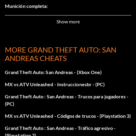
Munición completa:
Mientras juegas, pulsa Gatillo L, Gatillo R, X, Gatillo R,
Show more
Izquierda, Negro, Gatillo R, Izquierda, X, Abajo, Gatillo L,
Gatillo L.
MORE GRAND THEFT AUTO: SAN
Habilidad con armas Hitman:
ANDREAS CHEATS
Mientras juegas, pulsa Abajo, X, A, Izquierda, Gatillo R,
Grand Theft Auto: San Andreas - (Xbox One)
Negro, Izquierda, Abajo, Abajo, Gatillo L, Gatillo L, Gatillo L.
MX vs ATV Unleashed - Instruccionesbr - (PC)
Habilidad máxima del vehículo:
Grand Theft Auto : San Andreas - Trucos para jugadores -
(PC)
Mientras juegas, pulsa X, Blanco, A, Gatillo R, Blanco,
MX vs ATV Unleashed - Códigos de trucos - (Playstation 3)
Blanco, Izquierda, Gatillo R, Derecha, Gatillo L, Gatillo L,
Gatillo L.
Grand Theft Auto : San Andreas - Tráfico agresivo -
(Playstation 2)