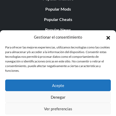
Popular Mods
Popular Cheats
Popular News
Gestionar el consentimiento
Popular Editorials
Para ofrecer las mejores experiencias, utilizamos tecnologías como las cookies
Popular Free Games
para almacenar y/o acceder a la información del dispositivo. Consentir estas
tecnologías nos permitirá procesar datos como el comportamiento de
LATEST UPDATES
navegación o identificaciones únicas en este sitio. No consentir o retirar el
consentimiento, puede afectar negativamente a ciertas características y
funciones.
Does This Hire Mean Anything for Tit...
Acepte
Denegar
© 1998 - 2026 MegaGames.com All rights reserved
Ver preferencias
Privacy Policy
Terms of Service
Manage Cookie