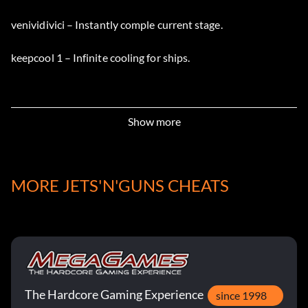
venividivici – Instantly comple current stage.
keepcool 1 – Infinite cooling for ships.
Show more
MORE JETS'N'GUNS CHEATS
The Hardcore Gaming Experience
since 1998