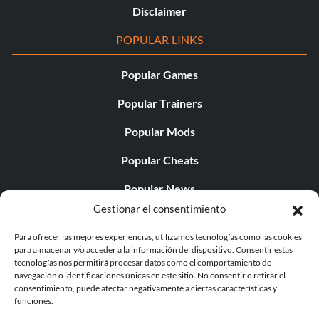
Disclaimer
POPULAR LINKS
Popular Games
Popular Trainers
Popular Mods
Popular Cheats
Popular News
Gestionar el consentimiento
Popular Editorials
Para ofrecer las mejores experiencias, utilizamos tecnologías como las cookies
Popular Free Games
para almacenar y/o acceder a la información del dispositivo. Consentir estas
tecnologías nos permitirá procesar datos como el comportamiento de
LATEST UPDATES
navegación o identificaciones únicas en este sitio. No consentir o retirar el
consentimiento, puede afectar negativamente a ciertas características y
funciones.
Does This Hire Mean Anything for Tit...