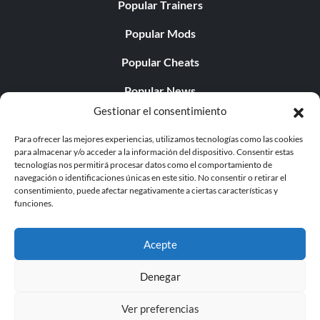
Popular Trainers
Popular Mods
Popular Cheats
Popular News
Gestionar el consentimiento
Popular Editorials
Para ofrecer las mejores experiencias, utilizamos tecnologías como las cookies
Popular Free Games
para almacenar y/o acceder a la información del dispositivo. Consentir estas
tecnologías nos permitirá procesar datos como el comportamiento de
LATEST UPDATES
navegación o identificaciones únicas en este sitio. No consentir o retirar el
consentimiento, puede afectar negativamente a ciertas características y
funciones.
Does This Hire Mean Anything for Tit...
Acepte
Denegar
© 1998 - 2026 MegaGames.com All rights reserved
Ver preferencias