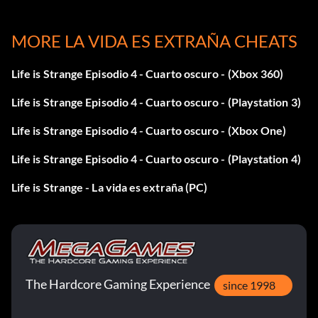
Room 10
MORE LA VIDA ES EXTRAÑA CHEATS
Trípode Tomar foto opcional #10 en Episodio 4 | Cuarto
Oscuro 10
Life is Strange Episodio 4 - Cuarto oscuro - (Xbox 360)
Life is Strange Episodio 4 - Cuarto oscuro - (Playstation 3)
Life is Strange Episodio 4 - Cuarto oscuro - (Xbox One)
Life is Strange Episodio 4 - Cuarto oscuro - (Playstation 4)
Life is Strange - La vida es extraña (PC)
The Hardcore Gaming Experience
since 1998