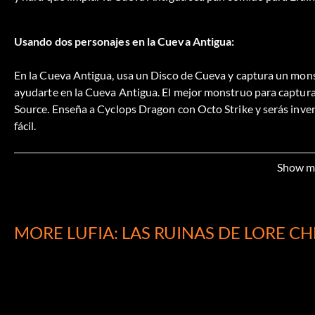
Usando dos personajes en la Cueva Antigua:
En la Cueva Antigua, usa un Disco de Cueva y captura un mons
ayudarte en la Cueva Antigua. El mejor monstruo para capturar
Source. Enseña a Cyclops Dragon con Octo Strike y serás inven
fácil.
Show m
La mejor armadura:
La Armadura Lucinia es la mejor Armadura que puedes encontr
HP y MP se reponen automáticamente, pero a veces no hace na
MORE LUFIA: LAS RUINAS DE LORE C
Puedes conseguir la Armadura Lucinia en los pisos 36 al 60.
La mejor arma: