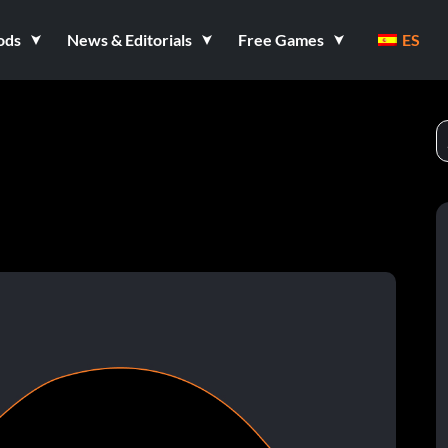
ods
News & Editorials
Free Games
ES