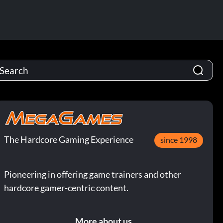
The Hardcore Gaming Experience
since 1998
Pioneering in offering game trainers and other
hardcore gamer-centric content.
More about us