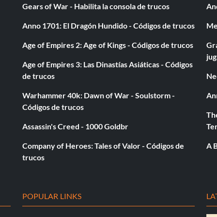
Gears of War - Habilita la consola de trucos
And
Anno 1701: El Dragón Hundido - Códigos de trucos
Med
Age of Empires 2: Age of Kings - Códigos de trucos
Gra
ju
Age of Empires 3: Las Dinastías Asiáticas - Códigos
de trucos
Ne
Warhammer 40k: Dawn of War - Soulstorm -
An
Códigos de trucos
The
Assassin's Creed - 1000 Goldbr
Te
Company of Heroes: Tales of Valor - Códigos de
A B
trucos
POPULAR LINKS
LA