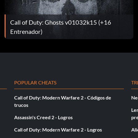
Call of Duty: Ghosts v01032k15 (+16
una Bronze Armor y la mejor arma que puedas comprar
el personaje principal se entrene como Swordsman.
Entrenador)
ar al jefe del piso 9, obtendras 6000 de experiencia,
o 12 podra hacerte 80 de daño. Yo era nivel 25 y me
y rápidamente. También es una buena forma de dominar
POPULAR CHEATS
TR
Call of Duty: Modern Warfare 2 - Códigos de
Ne
do Parasitic Cell, si has aprendido Miracle Hit y estás
trucos
acle Hit cada turno. Tiene 1250 HP así que estarás
Le
Assassin's Creed 2 - Logros
pr
Call of Duty: Modern Warfare 2 - Logros
Al