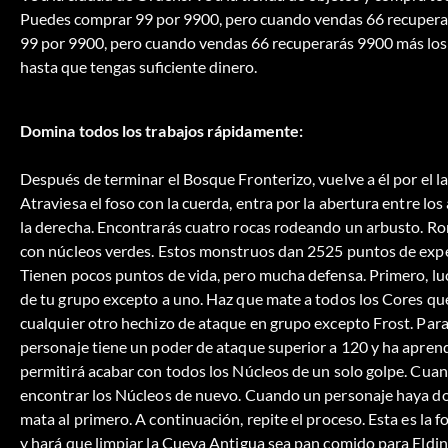
Puedes comprar 99 por 9900, pero cuando vendas 66 recuperar
99 por 9900, pero cuando vendas 66 recuperarás 9900 más los
hasta que tengas suficiente dinero.
Domina todos los trabajos rápidamente:
Después de terminar el Bosque Fronterizo, vuelve a él por el la
Atraviesa el foso con la cuerda, entra por la abertura entre los
la derecha. Encontrarás cuatro rocas rodeando un arbusto. Rom
con núcleos verdes. Estos monstruos dan 2525 puntos de exper
Tienen pocos puntos de vida, pero mucha defensa. Primero, lu
de tu grupo excepto a uno. Haz que mate a todos los Cores qu
cualquier otro hechizo de ataque en grupo excepto Frost. Para
personaje tiene un poder de ataque superior a 120 y ha aprendi
permitirá acabar con todos los Núcleos de un solo golpe. Cuand
encontrar los Núcleos de nuevo. Cuando un personaje haya dom
mata al primero. A continuación, repite el proceso. Esta es la 
y hará que limpiar la Cueva Antigua sea pan comido para Eldin