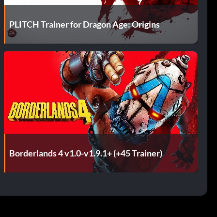
PLITCH Trainer for Dragon Age: Origins
Borderlands 4 v1.0-v1.9.1+ (+45 Trainer)