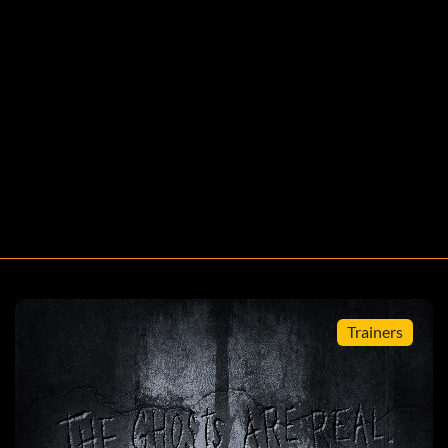
 el piso 60 de la Cueva Antigua. Necesitarás algo de
a Gaia aumenta mucho tu poder de ataque.
o. Necesitas algo de suerte en la Cueva Antigua para
 los dos últimos pisos de la Cueva Antigua.
Trainers
en tu personaje, puedes atacar dos veces. Si atacas con
terponerse en tu camino. Puedes encontrarlo en la planta
ara superar la Cueva Antigua.