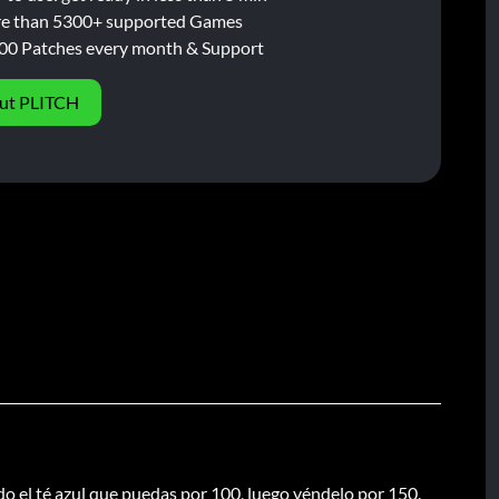
e than 5300+ supported Games
00 Patches every month & Support
ut PLITCH
do el té azul que puedas por 100, luego véndelo por 150.