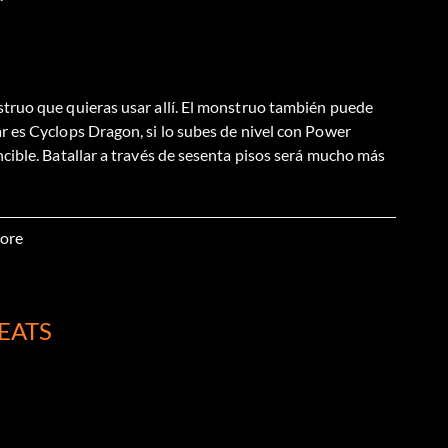
truo que quieras usar allí. El monstruo también puede
 es Cyclops Dragon, si lo subes de nivel con Power
cible. Batallar a través de sesenta pisos será mucho más
ore
ar. Cuando los enemigos dañan tus puntos de golpe, tu
da. También verás que se está usando el milagro.
HEATS