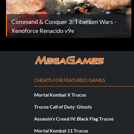
Tren fácil:
Command & Conquer 3: Tiberium Wars -
Después de que puedas entrar en la Ancient Cave, cómprate 
en este momento, mata a los miembros de tu party y haz que 
Xenoforce Renacido v9e
Llevalo al nivel 10 y entra en la Ancient Cave, si puedes derrot
asegurate de tener una providencia porque el monstruo del pis
hacia 97 de daño. Repite este proceso para ganar niveles mu
clases, yo ya domino 4.
Fácil exp 20100:
CHEATS FOR FEATURED GAMES
20100 EXP En Antigua Cueva...
Mortal Kombat X Trucos
En la Ancient Cave, en la planta 17, hay un jefe de planta llama
por encima del nivel 23, deberías poder derrotarlo usando Mir
Trucos Call of Duty: Ghosts
luchando un buen rato. Si ganas, recibirás 20100 EXP.
Assassin's Creed IV: Black Flag Trucos
Mortal Kombat 11 Trucos