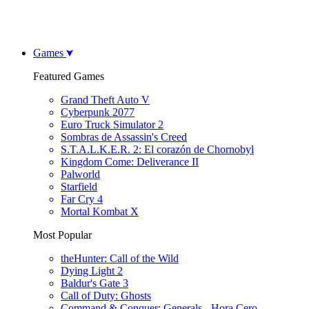
Games
Featured Games
Grand Theft Auto V
Cyberpunk 2077
Euro Truck Simulator 2
Sombras de Assassin's Creed
S.T.A.L.K.E.R. 2: El corazón de Chornobyl
Kingdom Come: Deliverance II
Palworld
Starfield
Far Cry 4
Mortal Kombat X
Most Popular
theHunter: Call of the Wild
Dying Light 2
Baldur's Gate 3
Call of Duty: Ghosts
Command & Conquer: Generals - Hora Cero