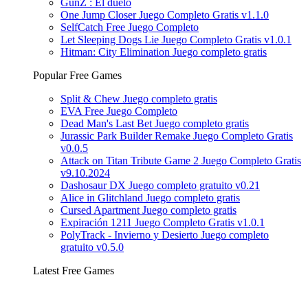
GunZ : El duelo
One Jump Closer Juego Completo Gratis v1.1.0
SelfCatch Free Juego Completo
Let Sleeping Dogs Lie Juego Completo Gratis v1.0.1
Hitman: City Elimination Juego completo gratis
Popular Free Games
Split & Chew Juego completo gratis
EVA Free Juego Completo
Dead Man's Last Bet Juego completo gratis
Jurassic Park Builder Remake Juego Completo Gratis
v0.0.5
Attack on Titan Tribute Game 2 Juego Completo Gratis
v9.10.2024
Dashosaur DX Juego completo gratuito v0.21
Alice in Glitchland Juego completo gratis
Cursed Apartment Juego completo gratis
Expiración 1211 Juego Completo Gratis v1.0.1
PolyTrack - Invierno y Desierto Juego completo
gratuito v0.5.0
Latest Free Games