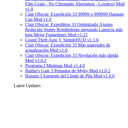
Film Grain - No Chromatic Aberration - Lossless) Mod
v1.0
Clair Obscur: Expedición 33 99999 o 999999 Damage
Cap Mod v1.0
Clair Obscur: Expedition 33 Optimizado Ajustes
Reducido Stutter Rendimiento mejorado Latencia más
baja Mejor Frametimes Mod v1.21
Grand Theft Auto V SimpleHUD v1.1.6
Clair Obscur: Expedición 33 Más materiales de
actualización Mod v1.0
Clair Obscur: Expedición 33 Nivelación más rápida
Mod v1.0.2
Programa I Minimap Mod v1.4.0
Baldur's Gate 3 Peinados de Myky Mod v1.0.2
Horario I Aumento del Límite de Pila Mod v1.0.0
Latest Updates