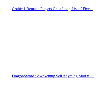
Gothic 1 Remake Players Get a Long List of Fixe...
DragonSword : Awakening Sell Anything Mod v1.1