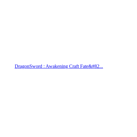
DragonSword : Awakening Craft Fate&#82...