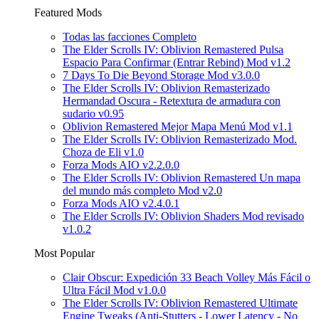
Featured Mods
Todas las facciones Completo
The Elder Scrolls IV: Oblivion Remastered Pulsa
Espacio Para Confirmar (Entrar Rebind) Mod v1.2
7 Days To Die Beyond Storage Mod v3.0.0
The Elder Scrolls IV: Oblivion Remasterizado
Hermandad Oscura - Retextura de armadura con
sudario v0.95
Oblivion Remastered Mejor Mapa Menú Mod v1.1
The Elder Scrolls IV: Oblivion Remasterizado Mod.
Choza de Eli v1.0
Forza Mods AIO v2.2.0.0
The Elder Scrolls IV: Oblivion Remastered Un mapa
del mundo más completo Mod v2.0
Forza Mods AIO v2.4.0.1
The Elder Scrolls IV: Oblivion Shaders Mod revisado
v1.0.2
Most Popular
Clair Obscur: Expedición 33 Beach Volley Más Fácil o
Ultra Fácil Mod v1.0.0
The Elder Scrolls IV: Oblivion Remastered Ultimate
Engine Tweaks (Anti-Stutters - Lower Latency - No