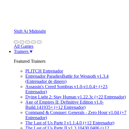
Shift At Midnight
All Games
Trainers
Featured Trainers
PLITCH Entrenador
Entrenador ParadiesBattle for Wesnoth v1.3.4
(Entrenador de dinero)
Assassin's Creed Sombras v1.0-v1.0.4+ (+23
Entrenador)
Dying Light 2: Stay Human v1.22.3c (+22 Entrenador)
Age of Empires II: Definitive Edition v1.0-
Build.141935+ (+12 Entrenador)
Command & Conquer: Generals - Zero Hour v1.04 (+7
Entrenador)
The Last of Us Parte I v1.1.4.0 (+12 Entrenador)
The Last of Us Parte II v1.3.10430.0406 (+12