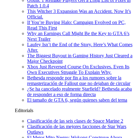
Gothic 1 Remake Players Get a Long List of Fixes in
Patch 1.0.4
This Witcher 3 Expansion Was an Accident. Now It’s
Official.
If You’re Buying Halo: Campaign Evolved on PC,
Read This First
Why an Earnings Call Might Be the Key to GTA 6’s
Next Trailer
Laufey Isn’t the End of the Story. Here’s What Comes
After.
The Biggest Buyout in Gaming History Just Cleared a
Major Checkpoint
Xbox Just Reversed Course On Exclusives. Even Its
Own Executives Struggle To Explain Why.
Bethesda responde por fin a los rumores sobre la
remasterización de Fallout que no dejaban de circular
¿Se ha cancelado realmente Starfield? Bethesda acaba
de responder a eso de forma directa
El tamaño de GTA 6, según quienes saben del tema
Editorials
Clasificación de las seis clases de Space Marine 2
Clasificación de las mejores facciones de Star Wars
Outlaws
El Mejor Mito Negro: Wukong Construye Ahora