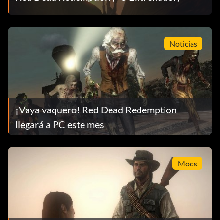
Fama:
Introduce I AM ONE OF THEM FAMOUS FELLAS como
código de trucos.
Noticias
Buen chico:
Introduce IT AINT PRIDE. IT'S HONOR como código de
trucos.
¡Vaya vaquero! Red Dead Redemption
llegará a PC este mes
Hombre de uniforme:
Introduce I LOVE A MAN IN UNIFORM como código de
Mods
trucos.
Engendra un coche de caballos: