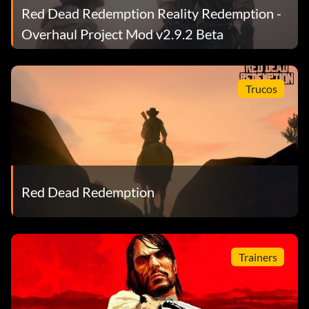
Introduce AHORA ¿QUIÉN PUSO ESO AHÍ? como código
Red Dead Redemption Reality Redemption -
de trucos.
Overhaul Project Mod v2.9.2 Beta
Trucos
Logros:
Bronce:
Rodillo alto
Red Dead Redemption
Objetivo: Ganar más de 2000 fichas en una mano de
Poker.
Trainers
Sin Dados