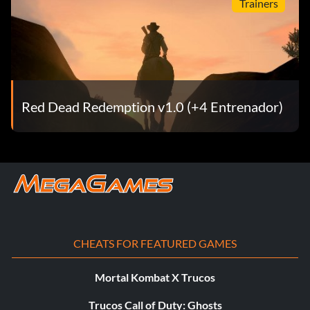
Trainers
¡Limpia bien!
Objetivo: Obtener el Traje Elegante.
Red Dead Redemption v1.0 (+4 Entrenador)
Más que un puñado
Objetivo: Gana $10.000 en un solo jugador.
Frontiersman
Objetivo: Consigue el rango Legendario en cualquier
Desafío de Ambiente para un jugador.
CHEATS FOR FEATURED GAMES
Mortal Kombat X Trucos
Hombre de honor / La caballería ha muerto
Trucos Call of Duty: Ghosts