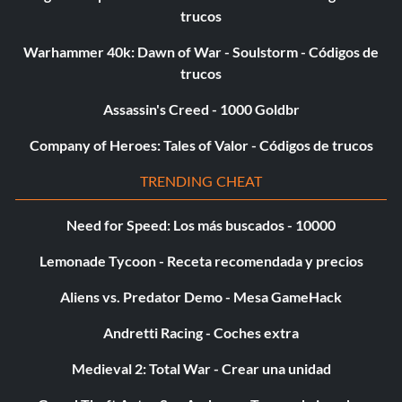
trucos
Warhammer 40k: Dawn of War - Soulstorm - Códigos de
Diana
trucos
Objetivo: Consigue 250 disparos a la cabeza en cualquier
Assassin's Creed - 1000 Goldbr
modo de juego.
Company of Heroes: Tales of Valor - Códigos de trucos
Selección antinatural
TRENDING CHEAT
Objetivo: Mata a una de cada especie animal del juego en
Need for Speed: Los más buscados - 10000
cualquier modo de juego.
Lemonade Tycoon - Receta recomendada y precios
Aliens vs. Predator Demo - Mesa GameHack
Lentitud en el sorteo
Andretti Racing - Coches extra
Objetivo: Consigue 10 asistencias en un solo Escondite en
una sesión pública de Free Roam.
Medieval 2: Total War - Crear una unidad