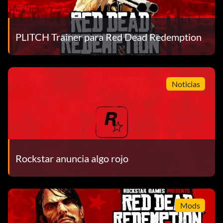
Objetivo: Completa una partida de Dados del Mentiroso
sin perder ni un solo dado.
PLITCH Trainer para Red Dead Redemption
¿Y las granadas de mano?
Objetivo: Conseguir un timbre en una partida de
Herraduras.
Noticias
Luchando por el mundo
Objetivo: Noquear a alguien en combate cuerpo a cuerpo
en todas las tabernas del juego en Individual.
Rockstar anuncia algo rojo
Se avecinan cosas raras
Objetivo: Completar una tarea para Stranger.
Mods