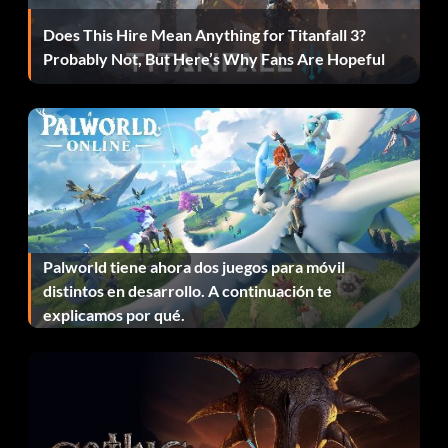
trucos.
Does This Hire Mean Anything for Titanfall 3?
Probably Not, But Here’s Why Fans Are Hopeful
Vieja escuela (filtro sepia):
Introduce THE OLD WAYS IS THE BEST WAYS como
código de trucos.
Sharp Dressed Man (Desbloquea el traje de caballero):
Palworld tiene ahora dos juegos para móvil
Introduce DON'T YOU LOOK FINE AND DANDY como
distintos en desarrollo. A continuación te
código de trucos.
explicamos por qué.
Gang Chic (desbloquea el atuendo de cazador de tesoros):
Introduce YOU THINK YOU TOUGH, MISTER? como
código de trucos.