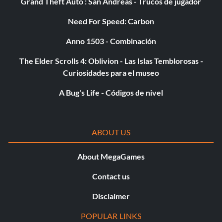
Grand Theft Auto : San Andreas - Trucos de jugador
Salir a la pista
Need For Speed: Carbon
Objetivo: Llegar de Aguasnegras a Escalera antes del
Anno 1503 - Combinación
anochecer en una sesión pública de Free Roam.
The Elder Scrolls 4: Oblivion - Las Islas Temblorosas -
Curiosidades para el museo
¡Posse Up!
A Bug's Life - Códigos de nivel
Objetivo: Crear una partida y conseguir el máximo
número de miembros.
ABOUT US
Los más buscados
About MegaGames
Objetivo: Conviértete en Enemigo Público durante 10
Contact us
minutos y escapa con vida en una sesión pública de Free
Roam.
Disclaimer
POPULAR LINKS