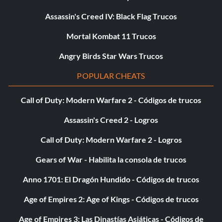
Objetivo: Alcanzar el rango más alto de Fama y el rango
Assassin's Creed IV: Black Flag Trucos
más alto de Honor o el rango más bajo de Honor.
Mortal Kombat 11 Trucos
Medalla de oro
Angry Birds Star Wars Trucos
Objetivo: Consigue una medalla de oro en una misión de
POPULAR CHEATS
combate en el modo de un jugador.
Call of Duty: Modern Warfare 2 - Códigos de trucos
Tras la pista de de Vaca
Assassin's Creed 2 - Logros
Call of Duty: Modern Warfare 2 - Logros
Objetivo: Descubre todos los lugares del mapa en el modo
de un jugador.
Gears of War - Habilita la consola de trucos
Anno 1701: El Dragón Hundido - Códigos de trucos
Amigos en las altas esferas
Age of Empires 2: Age of Kings - Códigos de trucos
Objetivo: Usa una carta de indulto con más de $5000 de
Age of Empires 3: Las Dinastías Asiáticas - Códigos de
recompensa en el modo de un jugador.