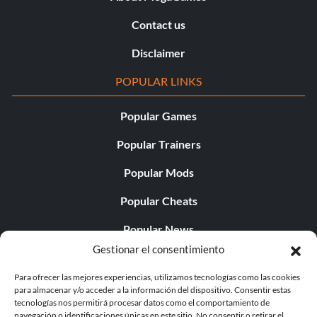
Contact us
Disclaimer
POPULAR LINKS
Popular Games
Popular Trainers
Popular Mods
Popular Cheats
Popular News
Gestionar el consentimiento
Popular Editorials
Para ofrecer las mejores experiencias, utilizamos tecnologías como las cookies
Popular Free Games
para almacenar y/o acceder a la información del dispositivo. Consentir estas
tecnologías nos permitirá procesar datos como el comportamiento de
LATEST UPDATES
navegación o identificaciones únicas en este sitio. No consentir o retirar el