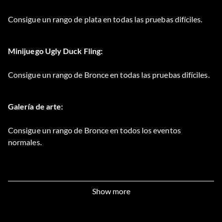
Consigue un rango de plata en todas las pruebas difíciles.
Minijuego Ugly Duck Fling:
Consigue un rango de Bronce en todas las pruebas difíciles.
Galería de arte:
Consigue un rango de Bronce en todos los eventos
normales.
Mejora de armadura 1:
Show more
Gana 300.000 puntos Salvo jugando muchas batallas. Los
puntos son acumulativos. A partir de ahora recibirás un
casco fuerte y un brazalete al inicio de cada batalla.