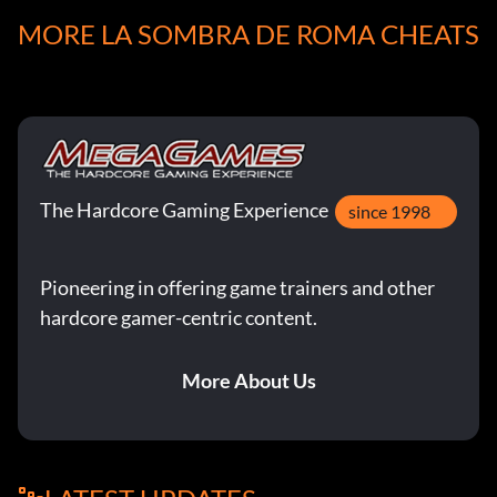
MORE LA SOMBRA DE ROMA CHEATS
Mejora de armadura 2:
Obtendrás otra mejora de armadura tras ganar 800.000
puntos Salvo.
The Hardcore Gaming Experience
since 1998
Desbloquea trajes y cortes de pelo especiales para
Octavianus:
Pioneering in offering game trainers and other
Cuando compras cierta cantidad de objetos a los
hardcore gamer-centric content.
vendedores de la zona de las puertas de la ciudad, recibes
objetos especiales en tu casa como Octavianus. Puedes
More About Us
acceder a todos ellos seleccionándolos en tu tocador.
Traje camaleón - Compra todos los objetos a todos los
vendedores