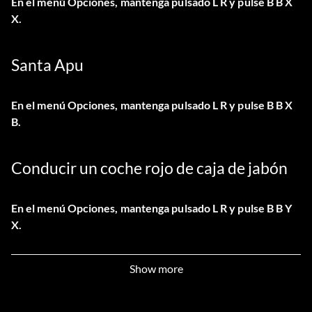
En el menú Opciones, mantenga pulsado L R y pulse B B X
X.
Santa Apu
En el menú Opciones, mantenga pulsado L R y pulse B B X
B.
Conducir un coche rojo de caja de jabón
En el menú Opciones, mantenga pulsado L R y pulse B B Y
X.
Conduce como Smithers en el coche del
Show more
Sr. Burn