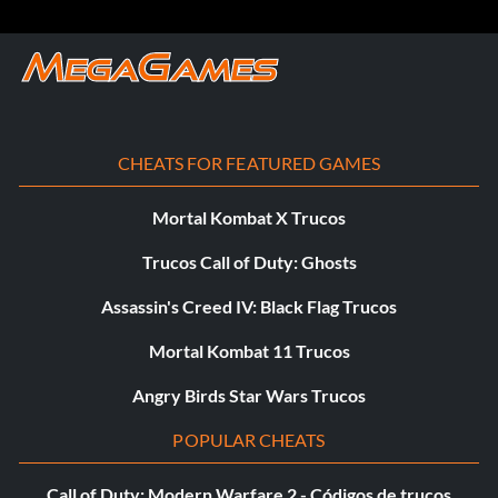
Bono
pon la fecha de tu gamecube en el 25 de noviembre ahora
recibiras un bounus por cada 3 personas que recojas
CHEATS FOR FEATURED GAMES
Presentado por Kevin McArdle
Mortal Kombat X Trucos
Otros trucos
Trucos Call of Duty: Ghosts
Assassin's Creed IV: Black Flag Trucos
EN LA PANTALLA DE OPCIONES PULSE LAB500VECES.
Mortal Kombat 11 Trucos
Enviado por desconocido
Angry Birds Star Wars Trucos
POPULAR CHEATS
Call of Duty: Modern Warfare 2 - Códigos de trucos