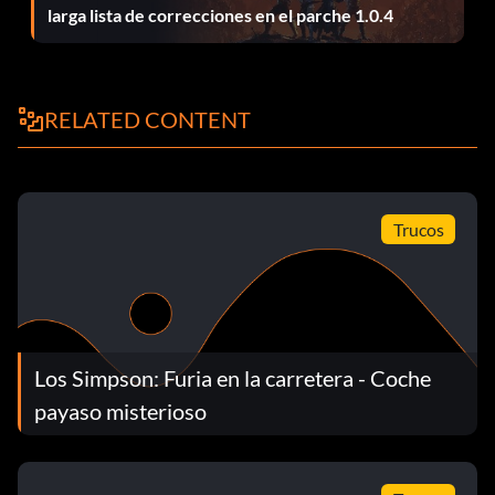
larga lista de correcciones en el parche 1.0.4
Personaje oculto de Halloween
En el menú de opciones, mantenga pulsado L R y pulse B2,
RELATED CONTENT
X, A.
Movimientos especiales de coches
Trucos
En el menú de opciones, mantenga pulsado L R y pulse A,
B2, A
Pantalla dividida horizontal
Los Simpson: Furia en la carretera - Coche
payaso misterioso
En el menú de opciones, mantenga pulsado L R y pulse Y4.