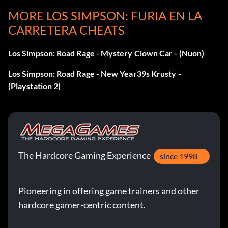
MORE LOS SIMPSON: FURIA EN LA
En el menú Opciones, mantenga pulsado L R y pulse B B Y
Y.
CARRETERA CHEATS
Los Simpson: Road Rage - Mystery Clown Car - (Nuon)
Conducir un autobús nuclear
Los Simpson: Road Rage - New Year39s Krusty -
(Playstation 2)
En el menú Opciones, mantenga pulsado L R y pulse B B Y
A.
Dinero extra
The Hardcore Gaming Experience
since 1998
En el menú Opciones, mantenga pulsado L R y pulse Y Y Y.
Pioneering in offering game trainers and other
Vistas de cámara adicionales
hardcore gamer-centric content.
En el menú Opciones, mantenga pulsado L R y pulse B B B.