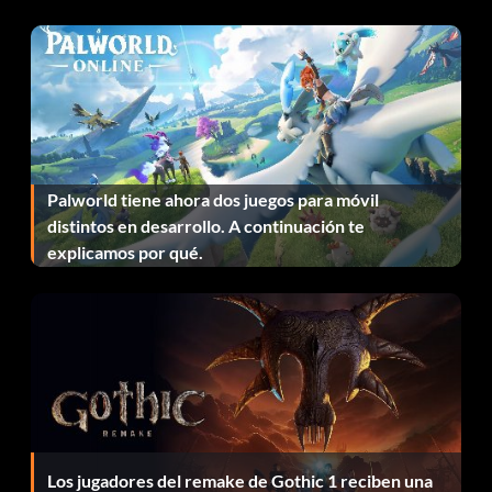
Detener el tiempo
En el menú Opciones, mantenga pulsado L R y pulse X B Y
A.
Vista aérea
Palworld tiene ahora dos juegos para móvil
distintos en desarrollo. A continuación te
explicamos por qué.
En el menú Opciones, mantenga pulsado L R y pulse X X X
Y.
A cámara lenta
En el menú Opciones, mantenga pulsado L R y pulse A X B
Y.
Los jugadores del remake de Gothic 1 reciben una