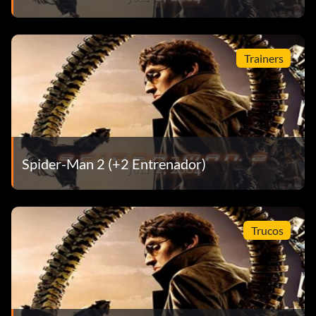
Balancéate hacia una de las plataformas que te llevan
hacia arriba. Cuando estés lo suficientemente alto, salta
Trainers
para aterrizar cerca de un orbe y sigue pulsando el botón
de ataque. Sigue este método lo más rápido posible. Una
vez destruidos los 8 orbes DEBES llegar hasta el cerebro y
atacarlo dentro del tiempo asignado o los orbes volverán a
aparecer. Consejo: Usa el modo Spider Sense cuando
ataques al cerebro. Si tienes problemas con esto, únete al
Spider-Man 2 (+2 Entrenador)
club.
Apartamento de Peter Parker
Trucos
Situado en West Village como un cuadrado blanco en el
mapa. Busque un balcón.