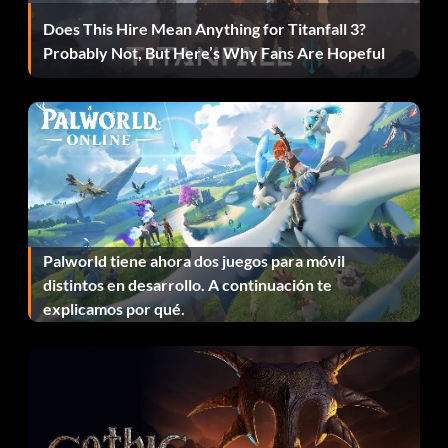
traje de Spider-Man de la 1ª película Power Rangers, Ben
Does This Hire Mean Anything for Titanfall 3?
Reilly, Scarlett Spider, Battle Ravaged Spider-Man,
Probably Not, But Here’s Why Fans Are Hopeful
Unmasked Spider-Man.
Lucha Lagarto
Supera Battle Arena una vez hayas completado el modo
historia. Busca la tapa de alcantarilla abierta cerca de la
pizzería. Solo podrás acceder a ella por la noche, entre la
Palworld tiene ahora dos juegos para móvil
medianoche y las 3 de la madrugada.
distintos en desarrollo. A continuación te
explicamos por qué.
Referencia buitre
Si te acercas a una de las gárgolas situadas en el Chrysler
Buidling, encontrarás algunas de las plumas del Buitre. Se
trata de una referencia a la batalla contra el jefe Buitre de