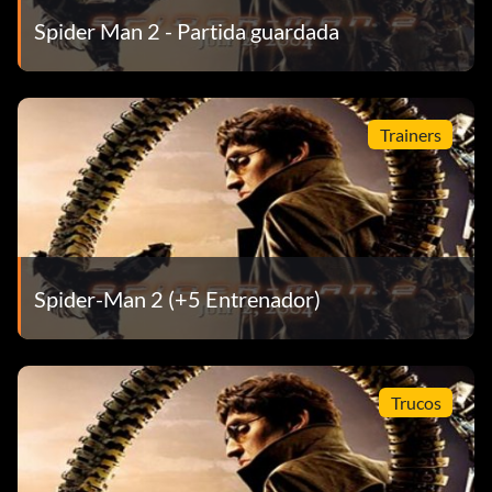
Apartamento de Mary Jane
Spider Man 2 - Partida guardada
Situado en el Soho. Busque un punto morado en el mapa.
Trainers
Toda su base nos pertenece Referencia
Durante la pelea con Mysterio dice "No tienes
oportunidad de sobrevivir....Haz tu tiempo"
Spider-Man 2 (+5 Entrenador)
Ubicación de los interruptores
Durante la batalla final con Doc Ock, debes localizar los 9
interruptores. 1 se encuentra en un agujero en el suelo.
Trucos
Localiza este primero debido a la posibilidad de caer al
agua.