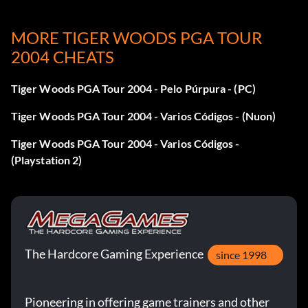
DTBROWN
- Marrón centro
MORE TIGER WOODS PGA TOUR
EDDIE
- Edwin "Pops" Masterson
2004 CHEATS
ERUPCIÓN
- Moa "Big Mo" Ta'a Vatu
Tiger Woods PGA Tour 2004 - Pelo Púrpura - (PC)
ICYONE
- Erica Ice
Tiger Woods PGA Tour 2004 - Varios Códigos - (Nuon)
Tiger Woods PGA Tour 2004 - Varios Códigos -
OBJETIVO SHERWOOD
-- Open sherwood objetivos 3
(Playstation 2)
hoyos
Cabello morado
Primero ve al modo gameface y luego cuando termines de
The Hardcore Gaming Experience
since 1998
crearte ve a la TIENDA PRO y veras Pelo Morado en una
categoria. Entonces cómpralo por unos 250.00 y tendrás
pelo morado para tu hombre/mujer.
Pioneering in offering game trainers and other