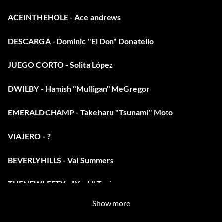
ACEINTHEHOLE
- Ace andrews
DESCARGA
- Dominic "El Don" Donatello
JUEGO CORTO
- Solita López
DWILBY
- Hamish "Mulligan" MeGregor
EMERALDCHAMP
- Takeharu "Tsunami" Moto
VIAJERO
- ?
BEVERLYHILLS
- Val Summers
THENEWLEFTY
- "Yosh" Tanigawa
Show more
CEDDYBEAR
-Cedric The Entertainer