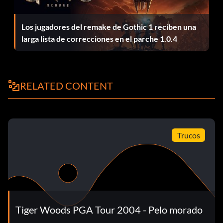
Orificios adicionales
Los jugadores del remake de Gothic 1 reciben una
larga lista de correcciones en el parche 1.0.4
Entrar "
objetivo sherwood
" entre mayúsculas y
minúsculas sin las comillas en la sección de contraseña y te
dará un modo especial de escenario de tigre de 3 hoyos en
RELATED CONTENT
el Sherwood Country Club.
Bosque de payasos
Trucos
Este truco es genial sólo tienes que escribir
clownster
en
la caja de trucos y mira cómo hace el payaso.
Tiger Woods PGA Tour 2004 - Pelo morado