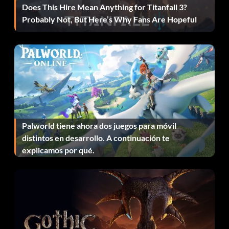
Tour 2002, 2003, empezarás con más dinero para gastar.
Does This Hire Mean Anything for Titanfall 3?
Esto también funciona si tienes datos guardados de
Probably Not, But Here’s Why Fans Are Hopeful
cualquier otro juego de EA Def Jam Vendetta, ECT
RITMO DE JUEGO
Tiger Woods PGA Tour 2004 gira en torno a ganar dinero.
Todos los modos de juego que juegues, a excepción de
Práctica, te harán ganar dinero, y al finalizar cada ronda te
Palworld tiene ahora dos juegos para móvil
llevarán de vuelta a la tienda profesional. Si no estás
distintos en desarrollo. A continuación te
seguro de por dónde empezar, prueba el World Tour. La
explicamos por qué.
dificultad aumenta a medida que juegas, pero al aumentar
la dificultad aumentan los premios. Para los entusiastas del
golf, prueba el modo Temporada del PGA Tour. Aunque
este modo requiere un poco más de tiempo para
progresar, también es el que vale más dinero. Merece la
pena mencionar que cuanto más ganas, más difíciles se
vuelven las pruebas.