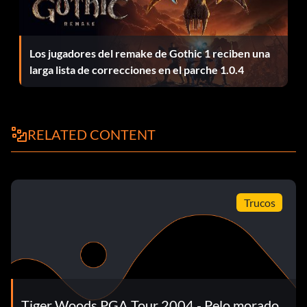
Orificios adicionales
Los jugadores del remake de Gothic 1 reciben una
larga lista de correcciones en el parche 1.0.4
Introduzca "sherwood target" distinguiendo mayúsculas y
minúsculas sin las comillas en la sección de contraseña y le
dará un modo especial de escenario de tigre de 3 hoyos en
el Sherwood Country Club.
RELATED CONTENT
Bosque de payasos
Trucos
Este truco es genial sólo tienes que escribir clownster en
el cuadro de trucos y verlo ser un payaso.
Tiger Woods PGA Tour 2004 - Pelo morado