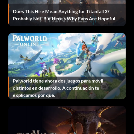
Tour 2002, 2003, empezarás con más dinero para gastar.
Esto también funciona si tienes datos guardados de
Does This Hire Mean Anything for Titanfall 3?
cualquier otro juego de EA Def Jam Vendetta, ECT
Probably Not, But Here’s Why Fans Are Hopeful
RITMO DE JUEGO
Tiger Woods PGA Tour 2004 gira en torno a ganar dinero.
Todos los modos de juego que juegues, a excepción de
Práctica, te harán ganar dinero, y al finalizar cada ronda te
llevarán de vuelta a la tienda profesional. Si no estás
Palworld tiene ahora dos juegos para móvil
seguro de por dónde empezar, prueba el World Tour. La
distintos en desarrollo. A continuación te
dificultad aumenta a medida que juegas, pero al aumentar
explicamos por qué.
la dificultad aumentan los premios. Para los entusiastas del
golf, prueba el modo Temporada del PGA Tour. Aunque
este modo requiere un poco más de tiempo para
progresar, también es el que vale más dinero. Merece la
pena mencionar que cuanto más ganas, más difíciles se
vuelven las pruebas.