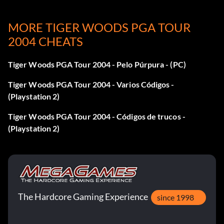
DTBROWN
- Marrón centro
MORE TIGER WOODS PGA TOUR
EDDIE
- Edwin "Pops" Masterson
2004 CHEATS
ERUPCIÓN
- Moa "Big Mo" Ta'a Vatu
Tiger Woods PGA Tour 2004 - Pelo Púrpura - (PC)
ICYONE
- Erica Ice
Tiger Woods PGA Tour 2004 - Varios Códigos -
(Playstation 2)
OBJETIVO SHERWOOD
-- Open sherwood objetivos 3
Tiger Woods PGA Tour 2004 - Códigos de trucos -
hoyos
(Playstation 2)
Pelo morado
Primero ve al modo gameface y luego cuando termines de
crearte ve a la TIENDA PRO y veras Pelo Morado en una
The Hardcore Gaming Experience
since 1998
categoria. Entonces cómpralo por unos 250.00 y tendrás
pelo morado para tu hombre/mujer.