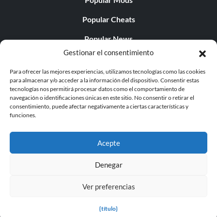
Popular Cheats
Popular News
Gestionar el consentimiento
Popular Editorials
Para ofrecer las mejores experiencias, utilizamos tecnologías como las cookies
Popular Free Games
para almacenar y/o acceder a la información del dispositivo. Consentir estas
tecnologías nos permitirá procesar datos como el comportamiento de
LATEST UPDATES
navegación o identificaciones únicas en este sitio. No consentir o retirar el
consentimiento, puede afectar negativamente a ciertas características y
funciones.
Does This Hire Mean Anything for Tit...
Acepte
Denegar
© 1998 - 2026 MegaGames.com All rights reserved
Ver preferencias
Privacy Policy
Terms of Service
Manage Cookie
Settings
{título}