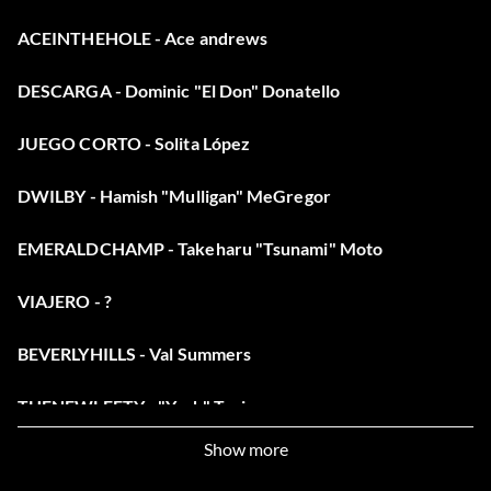
ACEINTHEHOLE
- Ace andrews
DESCARGA
- Dominic "El Don" Donatello
JUEGO CORTO
- Solita López
DWILBY
- Hamish "Mulligan" MeGregor
EMERALDCHAMP
- Takeharu "Tsunami" Moto
VIAJERO
- ?
BEVERLYHILLS
- Val Summers
THENEWLEFTY
- "Yosh" Tanigawa
Show more
CEDDYBEAR
-Cedric The Entertainer