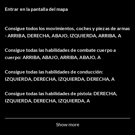
Entrar en la pantalla del mapa
Consigue todos los movimientos, coches y piezas de armas
- ARRIBA, DERECHA, ABAJO, IZQUIERDA, ARRIBA, A
Consigue todas las habilidades de combate cuerpo a
cuerpo: ARRIBA, ABAJO, ARRIBA, ABAJO, A
Consigue todas las habilidades de conducción:
IZQUIERDA, DERECHA, IZQUIERDA, DERECHA, A
Consigue todas las habilidades de pistola: DERECHA,
IZQUIERDA, DERECHA, IZQUIERDA, A
Aumentar el tamaño del coche debe estar dentro de un
coche primero - ABAJO, ABAJO, ABAJO, A
Show more