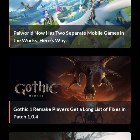
Parecer un jugador - MRFU
Parecer un carnicero - PHAM
Palworld Now Has Two Separate Mobile Games in
the Works. Here’s Why.
Parecer un motero - HAWG
Parecer un burro sadomasoquista - JASS
Luce como la concubina del Antiguo Wu - TATS
Parecer un chulo - P1MP código alternativo - PIMP
Parecer un vagabundo - B00Z
Gothic 1 Remake Players Get a Long List of Fixes in
Patch 1.0.4
Parecer un cadáver - J1MM
Huesos para perros de exposición