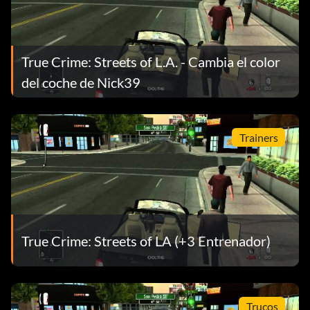
Cuando te enfrentes a delitos callejeros, utiliza la sirena,
agita tu placa o dispara tiros de advertencia para intentar
persuadir a los enemigos de que dejen de huir y se rindan.
True Crime: Streets of L.A. - Cambia el color
del coche de Nick39
Hop the Lowrider
Cuando uses el sistema hidráulico, levanta la parte
Trainers
delantera del coche usando IZQUIERDA y DERECHA y
toca A, A para que el coche salte.
Consigue puntos de poli bueno de forma
rápida y sencilla
True Crime: Streets of LA (+3 Entrenador)
Si quieres ganar puntos de buen policía rápidamente, ve a
una calle llamada Rose Ave. en Venecia. Todas las personas
que caminan por esa calle suelen llevar drogas o armas.
Trucos