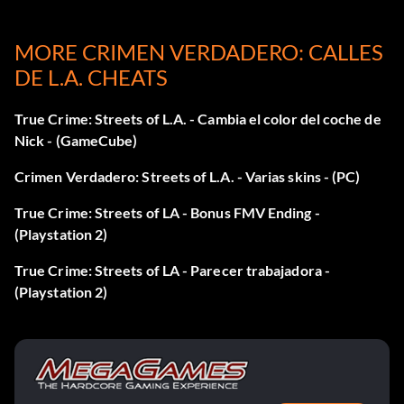
Mostrar la posición de Nick - A, B, X, Y
MORE CRIMEN VERDADERO: CALLES
Cambiar la apariencia de Nick
DE L.A. CHEATS
Cuando le pongas nombre a tu archivo de juego cuando
True Crime: Streets of L.A. - Cambia el color del coche de
estés haciendo tu matrícula, pon los siguientes nombres.
Nick - (GameCube)
Mantenga pulsados L y R cuando introduzca y confirme el
Crimen Verdadero: Streets of L.A. - Varias skins - (PC)
nombre.
True Crime: Streets of LA - Bonus FMV Ending -
(Playstation 2)
Look like the Chief - B1G1
True Crime: Streets of LA - Parecer trabajadora -
Parecerse a Rosie - ROSA
(Playstation 2)
Parecer Rosie en lencería como en el episodio Blood
Money - HURTM3
Parecer policía - FUZZ