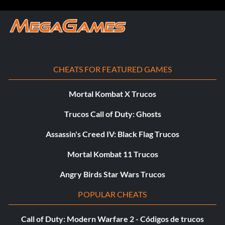
BLANCO - Aumenta la profundidad de color
Pulsar el stick analógico derecho hacia la izquierda -
Desplazar la pantalla hacia la izquierda
CHEATS FOR FEATURED GAMES
Pulsar el stick analógico derecho hacia la derecha -
Mortal Kombat X Trucos
Desplazar la pantalla hacia la derecha
Trucos Call of Duty: Ghosts
Pulsar el stick analógico derecho hacia arriba - Cambiar la
Assassin's Creed IV: Black Flag Trucos
hora del día
Mortal Kombat 11 Trucos
Consigue munición ilimitada
Angry Birds Star Wars Trucos
POPULAR CHEATS
Puedes aprovechar un error del juego para darle a Kang
munición ilimitada con el arma que elijas. Este truco solo
Call of Duty: Modern Warfare 2 - Códigos de trucos