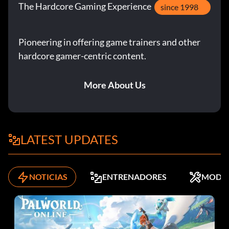
The Hardcore Gaming Experience
since 1998
Parecer policía - FATT
Pioneering in offering game trainers and other
Parecer un oficial SWAT - Código alternativo 5WAT -
SWAT
hardcore gamer-centric content.
Parecer un comando - M1K3
More About Us
Parecer una trabajadora - HARA
Parecer un trabajador masculino - HARA
LATEST UPDATES
Parecer una mujer punk - B00B
Parecer un punk masculino - MNKY
NOTICIAS
ENTRENADORES
MODS
Parecer un gángster - TFAN
Parecer un boxeador - BRUZ