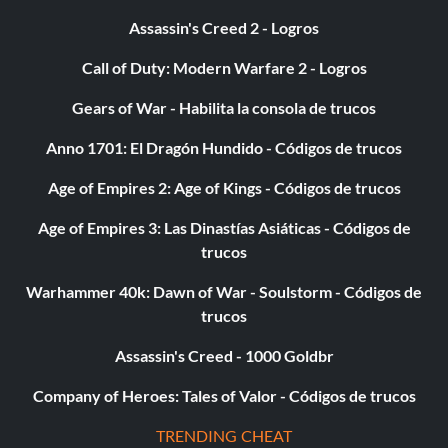
funcionará en las misiones libres, ya que en otras misiones
no podrás enfundar el arma como requiere el truco.
Assassin's Creed 2 - Logros
Call of Duty: Modern Warfare 2 - Logros
Recoge la pistola para la que quieras munición ilimitada y, a
Gears of War - Habilita la consola de trucos
continuación, recoge una segunda pistola para mover la
primera a la mano derecha de Nick. Cuando el arma de la
Anno 1701: El Dragón Hundido - Códigos de trucos
mano derecha tenga poca munición, enfunda tus armas y
pulsa R1 R2 para hacer un disparo al aire una sola vez.
Age of Empires 2: Age of Kings - Códigos de trucos
Desenfunda tus armas y el arma de la derecha debería
Age of Empires 3: Las Dinastías Asiáticas - Códigos de
tener un cargador lleno de munición. Repite el truco
trucos
cuando sea necesario.
Warhammer 40k: Dawn of War - Soulstorm - Códigos de
trucos
Assassin's Creed - 1000 Goldbr
Company of Heroes: Tales of Valor - Códigos de trucos
TRENDING CHEAT