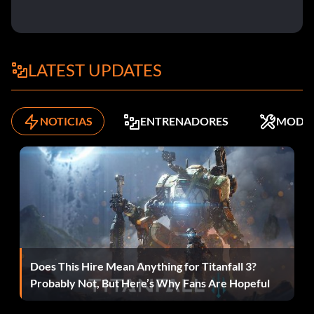
LATEST UPDATES
NOTICIAS
ENTRENADORES
MODS
Does This Hire Mean Anything for Titanfall 3?
Probably Not, But Here’s Why Fans Are Hopeful