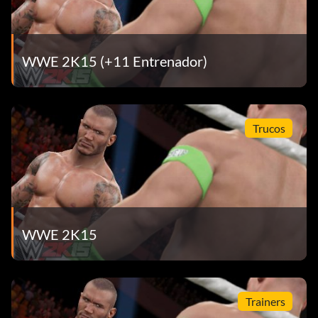
Ringmaster (15 puntos): Golpea o inmoviliza a un
oponente en 5 posiciones diferentes de sujeción en
cadena. (Juego individual)
WWE 2K15 (+11 Entrenador)
Camino a WrestleMania (20 puntos) WWE Universe: gana
el combate estelar de WrestleMania como ganador del
Royal Rumble. (Juego individual)
Trucos
Storm out (40 puntos) WWE Universe: juega y gana 180
combates de rivalidad.
¡Tap! ¡Tap! ¡Tap! (30 puntos) Haz que un rival se rinda con
una llave de sumisión que no sea un movimiento
WWE 2K15
«Finisher» ni un movimiento característico. (Jugada única)
The Deadman derrotó (30 puntos) al WWE Universe:
derrota a Undertaker en WrestleMania con un Superstar
Trainers
personalizado.