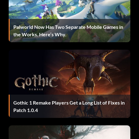
WrestleMania, Royal Rumble, SummerSlam y Survivor
Series.
Cambia el rumbo de la lucha (15 puntos): Realiza con éxito
Palworld Now Has Two Separate Mobile Games in
un «hot tag» durante un combate por parejas. (Jugada
the Works. Here’s Why.
individual)
Descubriendo el Universo (30 puntos) WWE Universe:
juega y gana 50 combates.
¡Todos ganan! (20 puntos) Gana con 50 superestrellas
diferentes. (Modo individual)
“Frenemies” (15 puntos) 2K Showcase: completa «Best
Gothic 1 Remake Players Get a Long List of Fixes in
Friends, Bitter Enemies», SummerSlam del 25/08/02, en el
Patch 1.0.4
nivel «Difícil» o superior.
Fin de la partida (20 puntos) 2K Showcase: supera la
partida “Best Friends, Bitter Enemies” en el nivel de