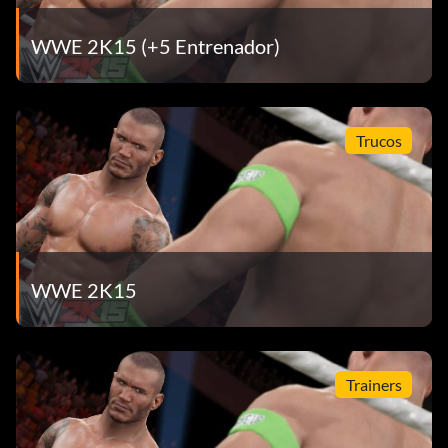
completa el tutorial.
WWE 2K15 (+5 Entrenador)
NXT Takeover (30 puntos): Derrota a John Cena con una
de las superestrellas de NXT.
¡Menuda partida! (15 puntos) Consigue 1000 puntos o más
Trucos
jugando una sola partida clasificatoria.
¡Fuera de las cuerdas! (20 puntos) Elimina a 12 rivales con
la misma superestrella en un único combate de Royal
Rumble. (Un jugador)
WWE 2K15
Listo para las grandes ligas (20 puntos) MyCAREER:
completa la parte de NXT.
«Redbox Big Moment» (20 puntos): Lanza a tu rival contra
Trainers
la mesa de comentaristas por cualquier medio. (Partida
individual/Exhibición)