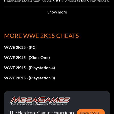
Campeonato Femenino de NXT: Completa los 5 capítulos y
objetivos de NXT.
Show more
Evolución
MORE WWE 2K15 CHEATS
Completa todos los objetivos de «Bad Blood» (Triple H y
Shawn Michaels).
WWE 2K15 - (PC)
WWE 2K15 - (Xbox One)
Campo de pruebas
WWE 2K15 - (Playstation 4)
Completa los cinco capítulos y objetivos de NXT.
WWE 2K15 - (Playstation 3)
Plantilla de «Proving Ground»
Derrota a John Cena con las cinco superestrellas de NXT.
The Hardcore Gaming Experience
since 1998