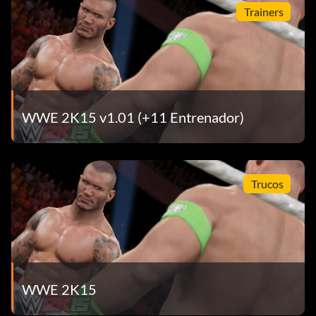
Trainers
Verdadero campeón (20 puntos) 2K Showcase: completa
“Hustle, Loyalty, Disrespect”.
Veterano desconocido (30 puntos): Gana 10 veces con una
superestrella personalizada.
WWE 2K15 v1.01 (+11 Entrenador)
Warlords (20 puntos) WWE Universe: juega y gana el
Campeonato Mundial de Peso Pesado de la WWE tres
veces. (Modo individual)
Trucos
¡Tenemos un nuevo campeón! (30 puntos) MyCAREER:
gana el Campeonato de la WWE.
¡Qué desesperado estás! (15 puntos) Gana un combate
utilizando una llave de desesperación. (Partida individual)
WWE 2K15
Varios luchadores