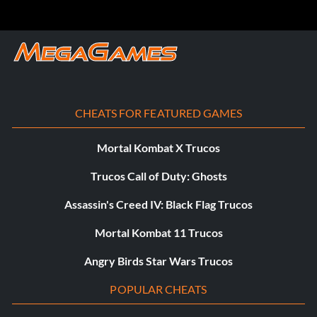
Completa la tarea indicada para desbloquear al luchador
correspondiente.
Luchador: cómo desbloquearlo
CHEATS FOR FEATURED GAMES
Adrian Neville: Completa el capítulo de Adrian Neville y
sus objetivos.
Mortal Kombat X Trucos
Trucos Call of Duty: Ghosts
Bo Dallas: Completa el capítulo de Bo Dallas y sus
objetivos.
Assassin's Creed IV: Black Flag Trucos
Corey Graves: Completa el capítulo de Corey Graves y
Mortal Kombat 11 Trucos
sus objetivos.
Angry Birds Star Wars Trucos
Rusev y Lana: Completa el capítulo de Rusev y sus
POPULAR CHEATS
objetivos.