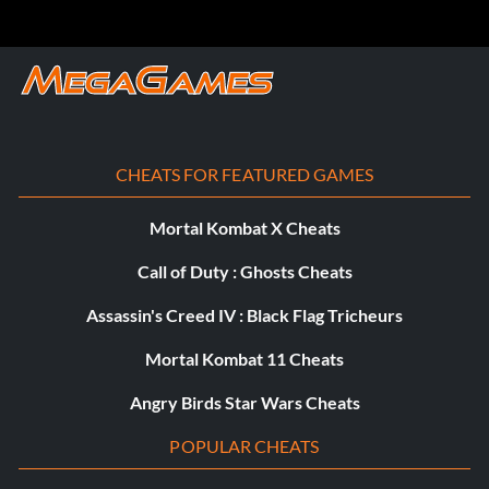
Lutteur Comment débloquer
Adrian Neville Complétez le chapitre et les objectifs
d'Adrian Neville.
Bo Dallas Compléter le chapitre et les objectifs de Bo
CHEATS FOR FEATURED GAMES
Dallas.
Mortal Kombat X Cheats
Corey Graves Complétez le chapitre et les objectifs de
Call of Duty : Ghosts Cheats
Corey Graves.
Assassin's Creed IV : Black Flag Tricheurs
Rusev et Lana Terminez le chapitre et les objectifs relatifs
à Rusev.
Mortal Kombat 11 Cheats
Angry Birds Star Wars Cheats
Sami Zayn Complétez le chapitre et les objectifs de Sami
Zayn.
POPULAR CHEATS