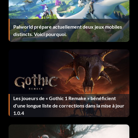
WrestleMania, Royal Rumble, SummerSlam et Survivor
Series.
Changez le cours des choses (15 points) Réussissez un hot
Palworld prépare actuellement deux jeux mobiles
tag lors d'un match tag. (Jeu simple)
distincts. Voici pourquoi.
Découvrir l'univers (30 points) Univers WWE - Jouer et
gagner 50 matchs.
Tout le monde gagne ! (20 points) Gagnez avec 50
Superstars différentes. (Jeu simple)
Frenemies (15 points) 2K Showcase - Terminez “Best
Friends, Bitter Enemies”, 8/25/02 SummerSlam sur Hard
Les joueurs de « Gothic 1 Remake » bénéficient
ou plus.
d'une longue liste de corrections dans la mise à jour
1.0.4
Game over (20 points) 2K Showcase - Battre “Best
Friends, Bitter Enemies” en difficulté Légende.