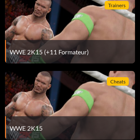
Trainers
Vétéran inconnu (30 points) Gagner 10 fois en utilisant
une Superstar personnalisée.
Warlords (20 points) WWE Universe - Jouer et remporter
3 fois le championnat du monde des poids lourds de la
WWE. (Jeu simple)
WWE 2K15 (+11 Formateur)
Nous avons un nouveau champion ! (30 points)
MyCAREER - Gagner le championnat de la WWE.
Vous êtes si désespéré ! (15 points) Gagnez un match en
Cheats
utilisant une épingle de désespoir. (Jeu simple)
Divers lutteurs
Terminez la tâche indiquée pour débloquer le lutteur
WWE 2K15
correspondant.