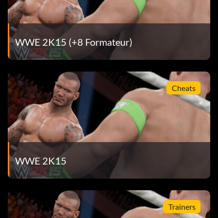
adversaire dans 5 positions différentes de prise en chaîne.
(Jeu simple)
Road to WrestleMania (20 points) WWE Universe -
WWE 2K15 (+8 Formateur)
Gagnez le main event de WrestleMania en tant que
vainqueur du Royal Rumble. (Jeu simple)
Storm out (40 points) WWE Universe - Jouer et gagner
Cheats
180 matchs de rivalité.
Tap ! Tapez ! Tapez ! (30 points) Faire taper un adversaire
avec une soumission qui n'est pas un Finisher ou un
mouvement Signature. (Jeu simple)
WWE 2K15
Le Deadman vaincu (30 points) WWE Universe - Battre
l'Undertaker à WrestleMania en utilisant une Superstar
personnalisée.
Trainers
Le tueur de géants (30 points) Battre Big Show en utilisant