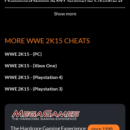
Championnat féminin de NXT Terminez les 5 chapitres et
objectifs de NXT.
Show more
L'évolution
MORE WWE 2K15 CHEATS
Terminez tous les objectifs de Bad Blood (Triple H et
Shawn Michaels).
WWE 2K15 - (PC)
WWE 2K15 - (Xbox One)
Terrain d'essai
WWE 2K15 - (Playstation 4)
Compléter les cinq chapitres et objectifs de NXT.
WWE 2K15 - (Playstation 3)
Fiche du terrain d'essai
Battre John Cena avec les cinq Superstars de NXT.
The Hardcore Gaming Experience
since 1998