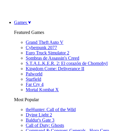
Games
Featured Games
Grand Theft Auto V
Cyberpunk 2077
Euro Truck Simulator 2
Sombras de Assassin's Creed
S.T.A.L.K.E.R. 2: El corazón de Chornobyl
Kingdom Come: Deliverance II
Palworld
Starfield
Far Cry 4
Mortal Kombat X
Most Popular
theHunter: Call of the Wild
Dying Light 2
Baldur's Gate 3
Call of Duty: Ghosts
Command & Conquer: Generals - Hora Cero