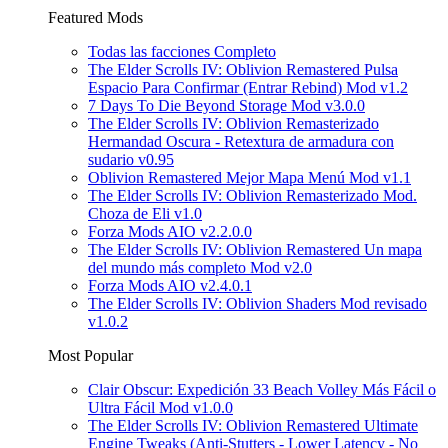
Featured Mods
Todas las facciones Completo
The Elder Scrolls IV: Oblivion Remastered Pulsa
Espacio Para Confirmar (Entrar Rebind) Mod v1.2
7 Days To Die Beyond Storage Mod v3.0.0
The Elder Scrolls IV: Oblivion Remasterizado
Hermandad Oscura - Retextura de armadura con
sudario v0.95
Oblivion Remastered Mejor Mapa Menú Mod v1.1
The Elder Scrolls IV: Oblivion Remasterizado Mod.
Choza de Eli v1.0
Forza Mods AIO v2.2.0.0
The Elder Scrolls IV: Oblivion Remastered Un mapa
del mundo más completo Mod v2.0
Forza Mods AIO v2.4.0.1
The Elder Scrolls IV: Oblivion Shaders Mod revisado
v1.0.2
Most Popular
Clair Obscur: Expedición 33 Beach Volley Más Fácil o
Ultra Fácil Mod v1.0.0
The Elder Scrolls IV: Oblivion Remastered Ultimate
Engine Tweaks (Anti-Stutters - Lower Latency - No