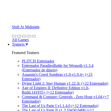
Shift At Midnight
All Games
Trainers
Featured Trainers
PLITCH Entrenador
Entrenador ParadiesBattle for Wesnoth v1.3.4
(Entrenador de dinero)
Assassin's Creed Sombras v1.0-v1.0.4+ (+23
Entrenador)
Dying Light 2: Stay Human v1.22.3c (+22 Entrenador)
Age of Empires II: Definitive Edition v1.0-
Build.141935+ (+12 Entrenador)
Command & Conquer: Generals - Zero Hour v1.04 (+7
Entrenador)
The Last of Us Parte I v1.1.4.0 (+12 Entrenador)
The Last of Us Parte II v1.3.10430.0406 (+12