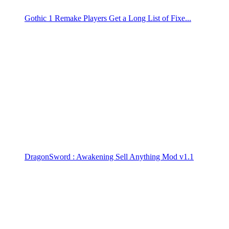
Gothic 1 Remake Players Get a Long List of Fixe...
DragonSword : Awakening Sell Anything Mod v1.1