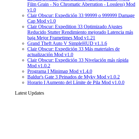
Film Grain - No Chromatic Aberration - Lossless) Mod
v1.0
Clair Obscur: Expedición 33 99999 o 999999 Damage
Cap Mod v1.0
Clair Obscur: Expedition 33 Optimizado Ajustes
Reducido Stutter Rendimiento mejorado Latencia más
baja Mejor Frametimes Mod v1.21
Grand Theft Auto V SimpleHUD v1.1.6
Clair Obscur: Expedición 33 Más materiales de
actualización Mod v1.0
Clair Obscur: Expedición 33 Nivelación más rápida
Mod v1.0.2
Programa I Minimap Mod v1.4.0
Baldur's Gate 3 Peinados de Myky Mod v1.0.2
Horario I Aumento del Límite de Pila Mod v1.0.0
Latest Updates