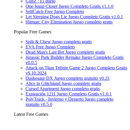
GunZ : El duelo
One Jump Closer Juego Completo Gratis v1.1.0
SelfCatch Free Juego Completo
Let Sleeping Dogs Lie Juego Completo Gratis v1.0.1
Hitman: City Elimination Juego completo gratis
Popular Free Games
Split & Chew Juego completo gratis
EVA Free Juego Completo
Dead Man's Last Bet Juego completo gratis
Jurassic Park Builder Remake Juego Completo Gratis
v0.0.5
Attack on Titan Tribute Game 2 Juego Completo Gratis
v9.10.2024
Dashosaur DX Juego completo gratuito v0.21
Alice in Glitchland Juego completo gratis
Cursed Apartment Juego completo gratis
Expiración 1211 Juego Completo Gratis v1.0.1
PolyTrack - Invierno y Desierto Juego completo
gratuito v0.5.0
Latest Free Games