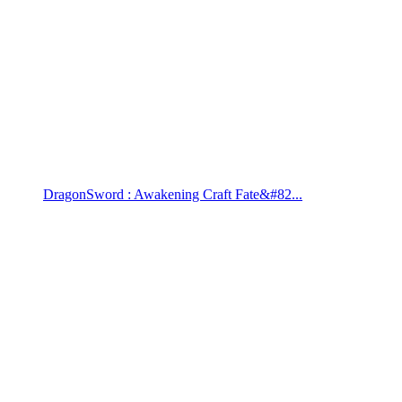
DragonSword : Awakening Craft Fate&#82...