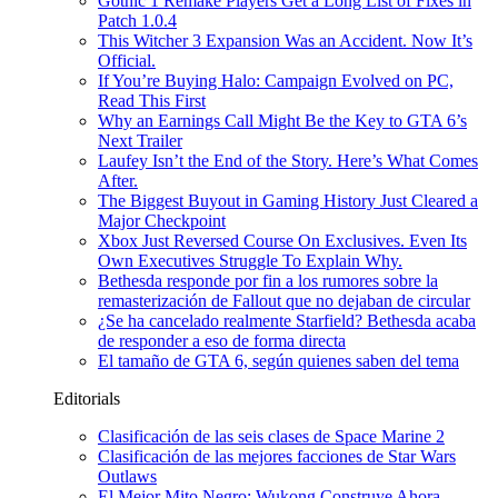
Gothic 1 Remake Players Get a Long List of Fixes in
Patch 1.0.4
This Witcher 3 Expansion Was an Accident. Now It’s
Official.
If You’re Buying Halo: Campaign Evolved on PC,
Read This First
Why an Earnings Call Might Be the Key to GTA 6’s
Next Trailer
Laufey Isn’t the End of the Story. Here’s What Comes
After.
The Biggest Buyout in Gaming History Just Cleared a
Major Checkpoint
Xbox Just Reversed Course On Exclusives. Even Its
Own Executives Struggle To Explain Why.
Bethesda responde por fin a los rumores sobre la
remasterización de Fallout que no dejaban de circular
¿Se ha cancelado realmente Starfield? Bethesda acaba
de responder a eso de forma directa
El tamaño de GTA 6, según quienes saben del tema
Editorials
Clasificación de las seis clases de Space Marine 2
Clasificación de las mejores facciones de Star Wars
Outlaws
El Mejor Mito Negro: Wukong Construye Ahora