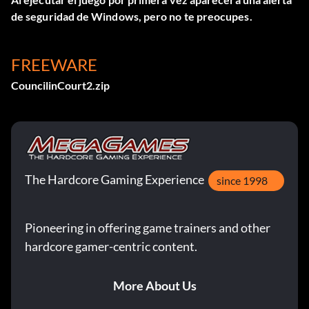
de seguridad de Windows, pero no te preocupes.
FREEWARE
CouncilinCourt2.zip
The Hardcore Gaming Experience
since 1998
Pioneering in offering game trainers and other
hardcore gamer-centric content.
More About Us