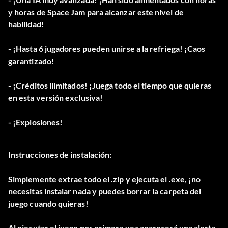
y horas de Space Jam para alcanzar este nivel de
habilidad!
- ¡Hasta 6 jugadores pueden unirse a la refriega! ¡Caos
garantizado!
- ¡Créditos ilimitados! ¡Juega todo el tiempo que quieras
en esta versión exclusiva!
- ¡Explosiones!
Instrucciones de instalación:
Simplemente extrae todo el .zip y ejecuta el .exe, ¡no
necesitas instalar nada y puedes borrar la carpeta del
juego cuando quieras!
Al ejecutar el juego por primera vez aparecerá una alerta