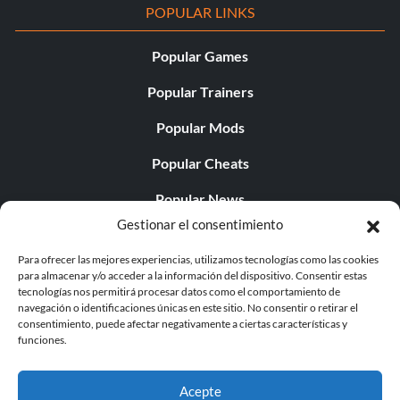
POPULAR LINKS
Popular Games
Popular Trainers
Popular Mods
Popular Cheats
Popular News
Gestionar el consentimiento
Popular Editorials
Para ofrecer las mejores experiencias, utilizamos tecnologías como las cookies
Popular Free Games
para almacenar y/o acceder a la información del dispositivo. Consentir estas
tecnologías nos permitirá procesar datos como el comportamiento de
LATEST UPDATES
navegación o identificaciones únicas en este sitio. No consentir o retirar el
consentimiento, puede afectar negativamente a ciertas características y
funciones.
Does This Hire Mean Anything for Tit...
Acepte