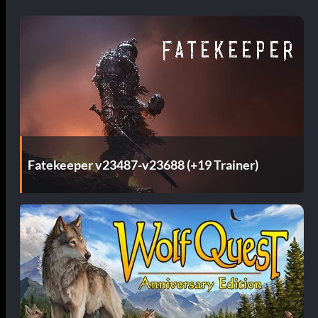
Fatekeeper v23487-v23688 (+19 Trainer)