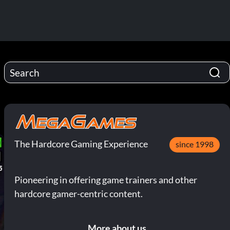
The Hardcore Gaming Experience
since 1998
Pioneering in offering game trainers and other
hardcore gamer-centric content.
More about us