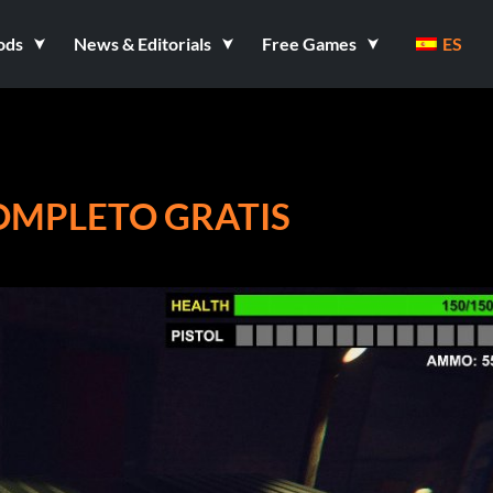
ods
News & Editorials
Free Games
ES
OMPLETO GRATIS