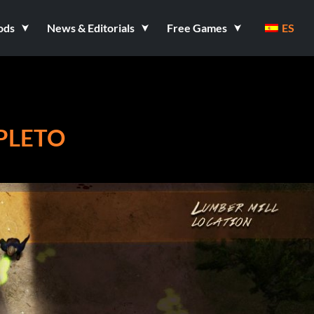
ods
News & Editorials
Free Games
ES
PLETO