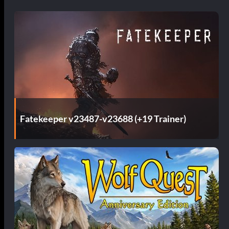
Fatekeeper v23487-v23688 (+19 Trainer)