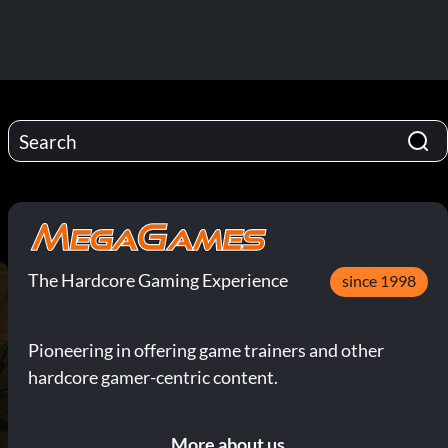
The Hardcore Gaming Experience
since 1998
Pioneering in offering game trainers and other
hardcore gamer-centric content.
More about us