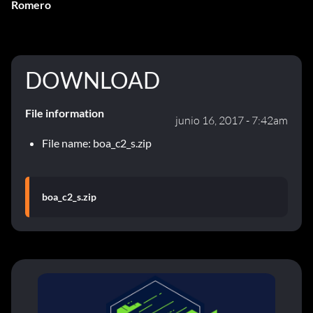
Romero
DOWNLOAD
File information
junio 16, 2017 - 7:42am
File name: boa_c2_s.zip
boa_c2_s.zip