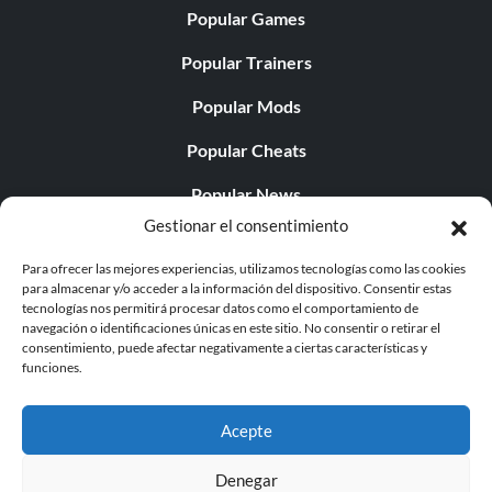
Popular Games
Popular Trainers
Popular Mods
Popular Cheats
Popular News
Gestionar el consentimiento
Popular Editorials
Para ofrecer las mejores experiencias, utilizamos tecnologías como las cookies
Popular Free Games
para almacenar y/o acceder a la información del dispositivo. Consentir estas
tecnologías nos permitirá procesar datos como el comportamiento de
LATEST UPDATES
navegación o identificaciones únicas en este sitio. No consentir o retirar el
consentimiento, puede afectar negativamente a ciertas características y
funciones.
Palworld ya cuenta con dos versiones para móvil
independientes...
Acepte
Denegar