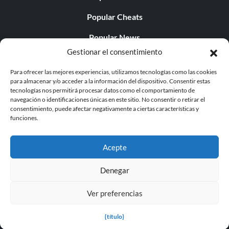
Popular Cheats
Popular News
Gestionar el consentimiento
Popular Editorials
Para ofrecer las mejores experiencias, utilizamos tecnologías como las cookies
Popular Free Games
para almacenar y/o acceder a la información del dispositivo. Consentir estas
tecnologías nos permitirá procesar datos como el comportamiento de
LATEST UPDATES
navegación o identificaciones únicas en este sitio. No consentir o retirar el
consentimiento, puede afectar negativamente a ciertas características y
funciones.
Does This Hire Mean Anything for Tit...
Acepte
Denegar
© 1998 - 2026 MegaGames.com All rights reserved
Ver preferencias
Privacy Policy
Terms of Service
Manage Cookie
Settings
{título}