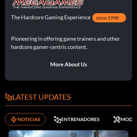
The Hardcore Gaming Experience
since 1998
Pioneering in offering game trainers and other
hardcore gamer-centric content.
More About Us
LATEST UPDATES
NOTICIAS
ENTRENADORES
MODS