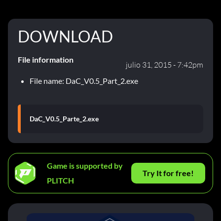
DOWNLOAD
File information
julio 31, 2015 - 7:42pm
File name: DaC_V0.5_Part_2.exe
DaC_V0.5_Parte_2.exe
Game is supported by
Try It for free!
PLITCH