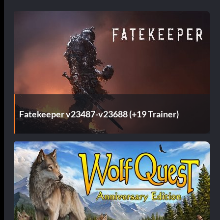
Fatekeeper v23487-v23688 (+19 Trainer)