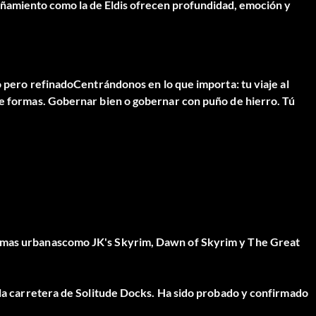
añamiento como la de Eldis ofrecen profundidad, emoción y
 pero refinado
Centrándonos en lo que importa:
tu viaje al
ue formas.
Gobernar bien o gobernar con puño de hierro. Tú
rmas urbanas
como JK's Skyrim, Dawn of Skyrim y The Great
 la carretera de Solitude Docks
. Ha sido
probado y confirmado