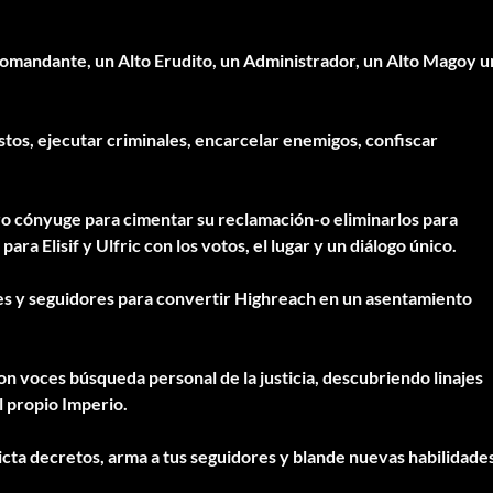
Comandante, un Alto Erudito, un Administrador, un Alto Mago
y
u
tos, ejecutar criminales, encarcelar enemigos, confiscar
ro cónyuge para cimentar su reclamación-o
eliminarlos
para
para Elisif y Ulfric
con los votos, el lugar y un diálogo único.
es y seguidores
para convertir Highreach en un asentamiento
con voces
búsqueda personal de la justicia
, descubriendo
linajes
 propio Imperio.
icta decretos, arma a tus seguidores y blande
nuevas habilidade