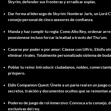
Skyrim, defender sus fronteras y erradicar espías.
Dar forma al liderazgo de Skyrim:
Nombrar
Jarls, un Lord 
consejo personal
de cinco asesores de confianza.
Manda y haz cumplir tu regla:
Como Alto Rey,
ordenar arres
posesiones
e incluso
forzar la lealtad a través del Thu'um.
Casarse por poder o por amor:
Cásese con
Ulfric, Elisif
u ot
eliminar rivales. Totalmente personalizado
sistema de boda 
Poblar tu reino:
Introducir
ciudadanos, nobles, comerciant
próspero.
Eldis Companion Quest:
Únete a un paria real en un juego 
secretos, traición y documentos ocultos
que se remontan al
Poderes de juego de rol inmersivo:
Convoca a tu consejo, d
exclusivas del rey.