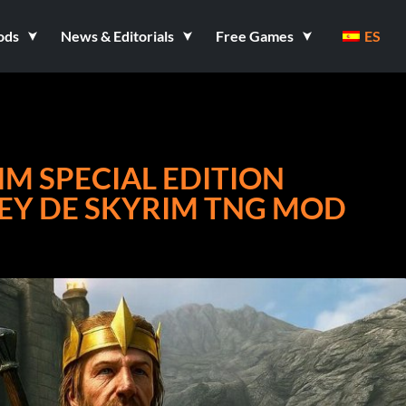
ods
News & Editorials
Free Games
ES
IM SPECIAL EDITION
REY DE SKYRIM TNG MOD