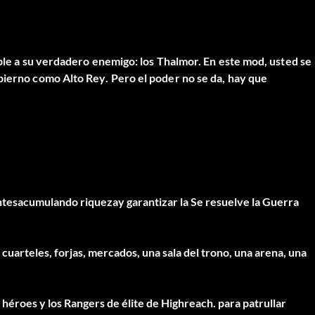
able a su verdadero enemigo: los Thalmor. En este mod,
usted
se
gobierno como
Alto Rey
. Pero el poder no se da, hay que
ntes
acumulando
riqueza
y garantizar la
Se resuelve la Guerra
n
cuarteles, forjas, mercados, una sala del trono, una arena, una
 héroes y los Rangers de élite de Highreach.
para patrullar