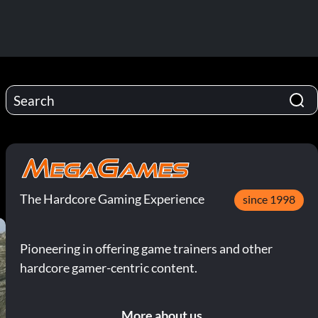
The Hardcore Gaming Experience
since 1998
Pioneering in offering game trainers and other
hardcore gamer-centric content.
More about us