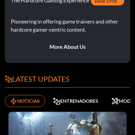
The Hardcore Gaming Experience
since 1998
Pioneering in offering game trainers and other
hardcore gamer-centric content.
More About Us
LATEST UPDATES
NOTICIAS
ENTRENADORES
MODS