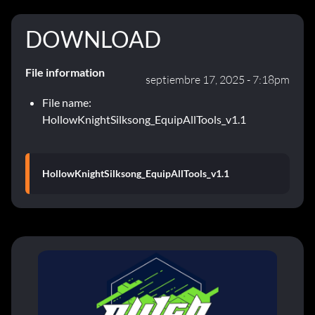
DOWNLOAD
File information
septiembre 17, 2025 - 7:18pm
File name:
HollowKnightSilksong_EquipAllTools_v1.1
HollowKnightSilksong_EquipAllTools_v1.1