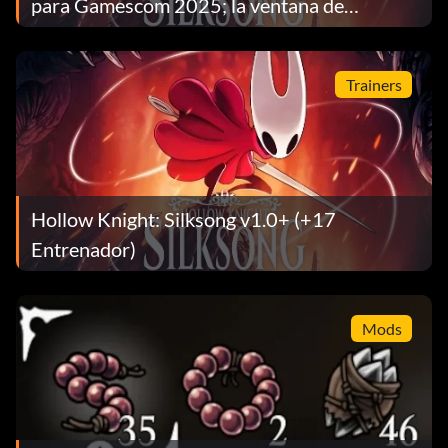
para Gamescom 2025; la ventana de
lanzamiento se estrecha
Trainers
Hollow Knight: Silksong v1.0+ (+17
Entrenador)
Mods