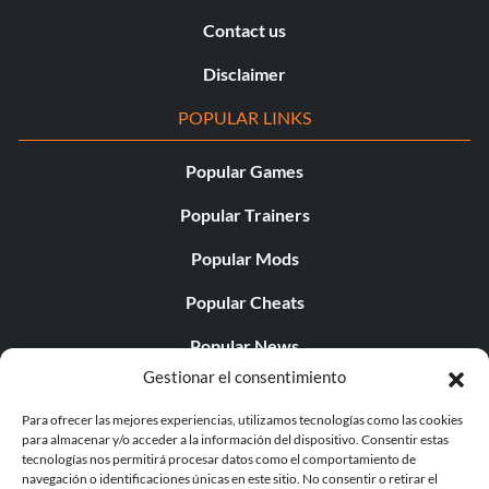
Contact us
Disclaimer
POPULAR LINKS
Popular Games
Popular Trainers
Popular Mods
Popular Cheats
Popular News
Gestionar el consentimiento
Popular Editorials
Para ofrecer las mejores experiencias, utilizamos tecnologías como las cookies
Popular Free Games
para almacenar y/o acceder a la información del dispositivo. Consentir estas
tecnologías nos permitirá procesar datos como el comportamiento de
LATEST UPDATES
navegación o identificaciones únicas en este sitio. No consentir o retirar el