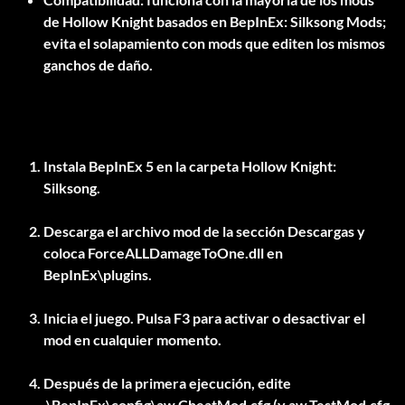
de Hollow Knight basados en BepInEx: Silksong Mods;
evita el solapamiento con mods que editen los mismos
ganchos de daño.
Instala BepInEx 5 en la carpeta Hollow Knight:
Silksong.
Descarga el archivo mod de la sección Descargas y
coloca
ForceALLDamageToOne.dll
en
BepInEx\plugins
.
Inicia el juego. Pulsa
F3
para activar o desactivar el
mod en cualquier momento.
Después de la primera ejecución, edite
.\BepInEx\config\aw.CheatMod.cfg
(y
aw.TestMod.cfg