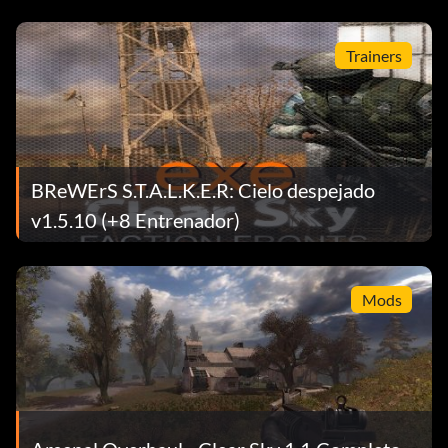
Trainers
BReWErS S.T.A.L.K.E.R: Cielo despejado
v1.5.10 (+8 Entrenador)
Mods