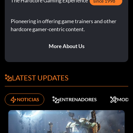
The Hardcore Gaming Experience
since 1998
Pioneering in offering game trainers and other
hardcore gamer-centric content.
More About Us
LATEST UPDATES
NOTICIAS
ENTRENADORES
MODS