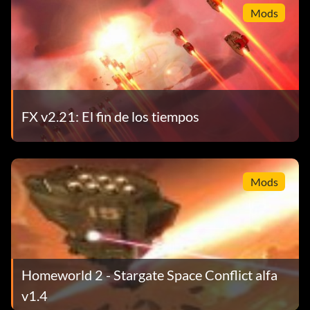
Mods
FX v2.21: El fin de los tiempos
Mods
Homeworld 2 - Stargate Space Conflict alfa
v1.4