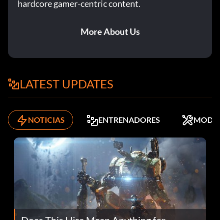
hardcore gamer-centric content.
More About Us
LATEST UPDATES
NOTICIAS
ENTRENADORES
MODS
Does This Hire Mean Anything for