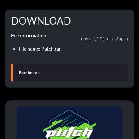
DOWNLOAD
File information
mayo 1, 2015 - 7:25pm
File name: Patch.rar
Parche.rar