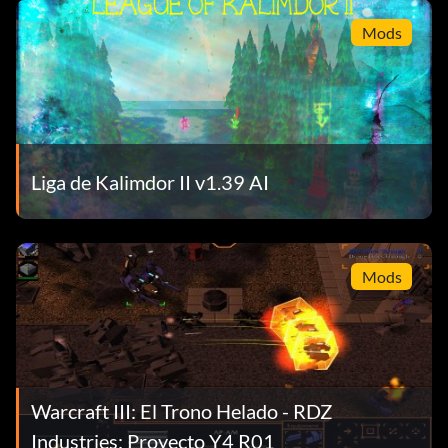
Mods
Liga de Kalimdor II v1.39 AI
Mods
Warcraft III: El Trono Helado - RDZ
Industries: Proyecto Y4 R01