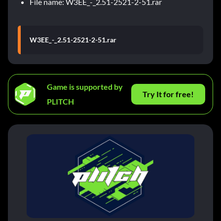
File name: W3EE_-_2.51-2521-2-51.rar
W3EE_-_2.51-2521-2-51.rar
Game is supported by
Try It for free!
PLITCH