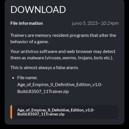
DOWNLOAD
File information
junio 5, 2023 - 10:29pm
Trainers are memory resident programs that alter the
behavior of a game.
Your antivirus software and web browser may detect
them as malware (viruses, worms, trojans, bots etc.).
This is almost always a false alarm.
File name:
Age_of_Empires_II_Definitive_Edition_v1.0-
Build.83507_11Trainer.zip
Age_of_Empires_II_Definitive_Edition_v1.0-
Build.83507_11Trainer.zip