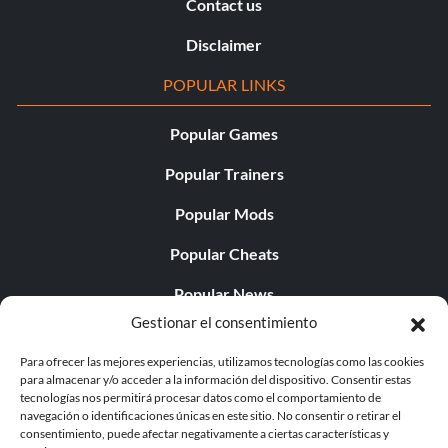
Contact us
Disclaimer
POPULAR LINKS
Popular Games
Popular Trainers
Popular Mods
Popular Cheats
Popular News
Gestionar el consentimiento
Popular Editorials
Para ofrecer las mejores experiencias, utilizamos tecnologías como las cookies
Popular Free Games
para almacenar y/o acceder a la información del dispositivo. Consentir estas
tecnologías nos permitirá procesar datos como el comportamiento de
LATEST UPDATES
navegación o identificaciones únicas en este sitio. No consentir o retirar el
consentimiento, puede afectar negativamente a ciertas características y